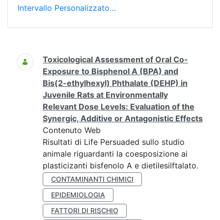
Intervallo Personalizzato…
Ricerca
Toxicological Assessment of Oral Co-
Exposure to Bisphenol A (BPA) and
Bis(2-ethylhexyl) Phthalate (DEHP) in
Juvenile Rats at Environmentally
Relevant Dose Levels: Evaluation of the
Synergic, Additive or Antagonistic Effects
Contenuto Web
Risultati di Life Persuaded sullo studio
animale riguardanti la coesposizione ai
plasticizanti bisfenolo A e dietilesilftalato.
CONTAMINANTI CHIMICI
EPIDEMIOLOGIA
FATTORI DI RISCHIO