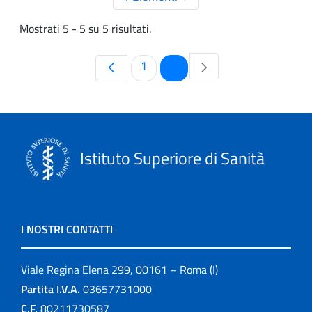
Mostrati 5 - 5 su 5 risultati.
Pagina
Pagina
1
2
Istituto Superiore di Sanità
I NOSTRI CONTATTI
Viale Regina Elena 299, 00161 – Roma (I)
Partita I.V.A.
03657731000
C.F.
80211730587