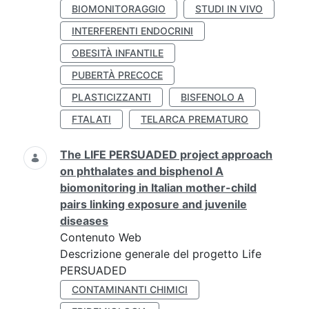
BIOMONITORAGGIO
STUDI IN VIVO
INTERFERENTI ENDOCRINI
OBESITÀ INFANTILE
PUBERTÀ PRECOCE
PLASTICIZZANTI
BISFENOLO A
FTALATI
TELARCA PREMATURO
The LIFE PERSUADED project approach
on phthalates and bisphenol A
biomonitoring in Italian mother-child
pairs linking exposure and juvenile
diseases
Contenuto Web
Descrizione generale del progetto Life
PERSUADED
CONTAMINANTI CHIMICI