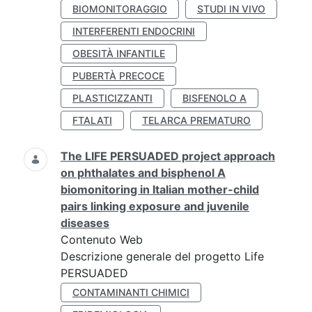
BIOMONITORAGGIO
STUDI IN VIVO
INTERFERENTI ENDOCRINI
OBESITÀ INFANTILE
PUBERTÀ PRECOCE
PLASTICIZZANTI
BISFENOLO A
FTALATI
TELARCA PREMATURO
The LIFE PERSUADED project approach
on phthalates and bisphenol A
biomonitoring in Italian mother-child
pairs linking exposure and juvenile
diseases
Contenuto Web
Descrizione generale del progetto Life
PERSUADED
CONTAMINANTI CHIMICI