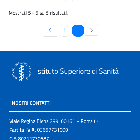
Mostrati 5 - 5 su 5 risultati.
Pagina
Pagina
1
2
Istituto Superiore di Sanità
I NOSTRI CONTATTI
Viale Regina Elena 299, 00161 – Roma (I)
Partita I.V.A.
03657731000
C.F.
80211730587