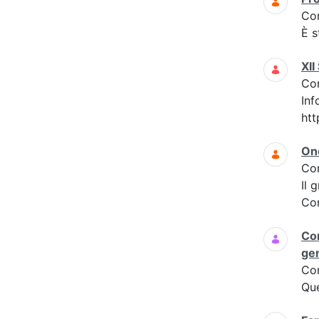
Co
È s
XI
Co
Inf
htt
On
Co
Il 
Com
Con
ge
Co
Que