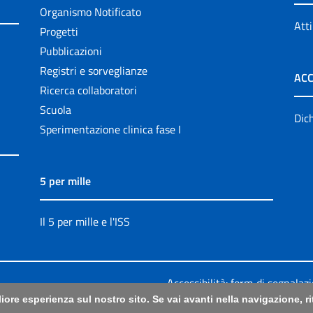
Organismo Notificato
Atti
Progetti
Pubblicazioni
Registri e sorveglianze
ACC
Ricerca collaboratori
Scuola
Dich
Sperimentazione clinica fase I
5 per mille
Il 5 per mille e l'ISS
Accessibilità: form di segnalaz
liore esperienza sul nostro sito. Se vai avanti nella navigazione, 
Legali
|
Sitemap