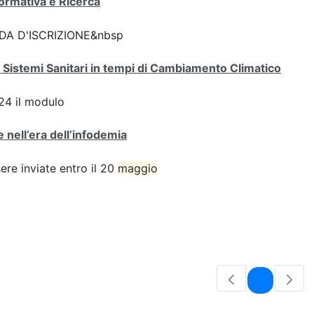
Normativa e Ricerca
DA D'ISCRIZIONE&nbsp
 Sistemi Sanitari in tempi di Cambiamento Climatico
4 il modulo
 nell’era dell’infodemia
e inviate entro il 20
maggio
Pagina
1