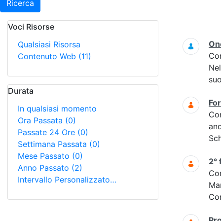
Ricerca
Voci Risorse
Ricerca
On
Qualsiasi Risorsa
Co
Contenuto Web
(11)
Nel
suo
Durata
Fo
In qualsiasi momento
Co
Ora Passata
(0)
and
Passate 24 Ore
(0)
Sc
Settimana Passata
(0)
Mese Passato
(0)
2°
Anno Passato
(2)
Co
Intervallo Personalizzato…
Ma
Com
Pr