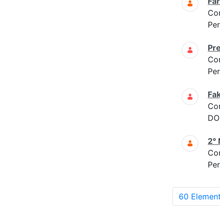
Far
Co
Per
Pre
Co
Per
Fak
Co
DOM
2° 
Co
Per
60 Element