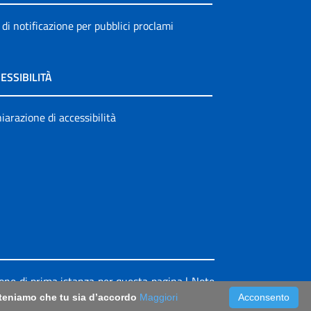
 di notificazione per pubblici proclami
ESSIBILITÀ
iarazione di accessibilità
ione di prima istanza per questa pagina
|
Note
riteniamo che tu sia d’accordo
Maggiori
Acconsento