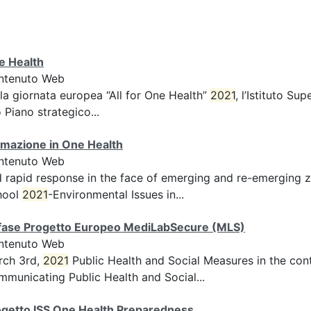
e Health
ntenuto Web
la giornata europea “All for One Health”
2021
, l’Istituto S
 Piano strategico...
rmazione in One Health
ntenuto Web
 rapid response in the face of emerging and re-emerging
hool
2021
-Environmental Issues in...
 fase Progetto Europeo MediLabSecure (MLS)
ntenuto Web
rch 3rd,
2021
Public Health and Social Measures in the con
municating Public Health and Social...
ogetto ISS One Health Preparedness