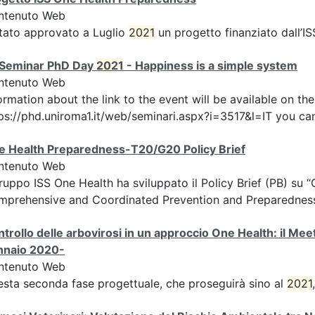
ntenuto Web
tato approvato a Luglio
2021
un progetto finanziato dall’IS
I Seminar PhD Day
2021
- Happiness is a simple system
ntenuto Web
ormation about the link to the event will be available on t
ps://phd.uniroma1.it/web/seminari.aspx?i=3517&l=IT you can
e Health Preparedness-T20/G20 Policy Brief
ntenuto Web
gruppo ISS One Health ha sviluppato il Policy Brief (PB) s
prehensive and Coordinated Prevention and Preparedness 
trollo delle arbovirosi in un approccio One Health: il M
nnaio 2020-
ntenuto Web
sta seconda fase progettuale, che proseguirà sino al
2021