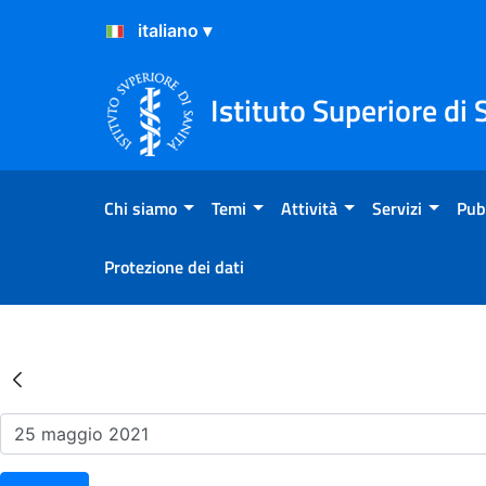
Salta al Contenuto
Salta al Footer
Istituto Superiore di 
Chi siamo
Temi
Attività
Servizi
Pub
Protezione dei dati
Risultati della Ricerca - Ev