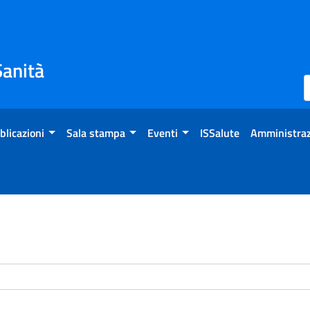
Sanità
blicazioni
Sala stampa
Eventi
ISSalute
Amministraz
enti