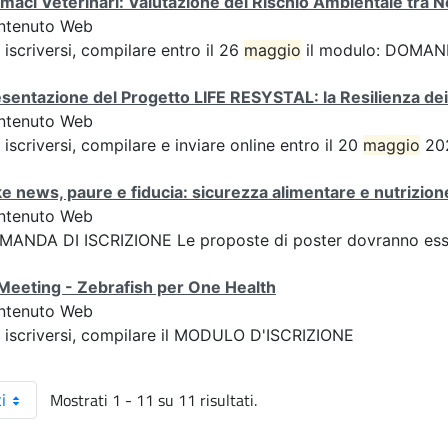
maci Veterinari: Valutazione del Rischio Ambientale tra 
ntenuto Web
 iscriversi, compilare entro il 26
maggio
il modulo: DOMAN
sentazione del Progetto LIFE RESYSTAL: la Resilienza dei
ntenuto Web
 iscriversi, compilare e inviare online entro il 20
maggio
202
e news, paure e fiducia: sicurezza alimentare e nutrizione
ntenuto Web
ANDA DI ISCRIZIONE Le proposte di poster dovranno esser
Meeting - Zebrafish per One Health
ntenuto Web
 iscriversi, compilare il MODULO D'ISCRIZIONE
Mostrati 1 - 11 su 11 risultati.
i