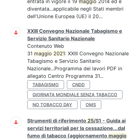
entrata in vigore il 19
maggio
2014 ed è
diventata...applicabile negli Stati membri
dell'Unione Europea (UE) il 20...
XXIII Convegno Nazionale Tabagismo e
Servizio Sanitario Nazionale
Contenuto Web
31
maggio
2021
: XXIII Convegno Nazionale
Tabagismo e Servizio Sanitario
Nazionale...Programma dei lavori PDF in
allegato Centro Programma 31...
TABAGISMO
CNDD
GIORNATA MONDIALE SENZA TABACCO
NO TOBACCO DAY
OMS
Strumenti di riferimento
25
/S1 - Guida ai
servizi territoriali per la cessazione...dal
fumo di tabacco (aggiornamento
maggio