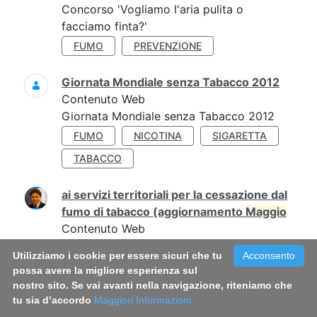
Concorso 'Vogliamo l'aria pulita o
facciamo finta?'
FUMO
PREVENZIONE
Giornata Mondiale senza Tabacco 2012
Contenuto Web
Giornata Mondiale senza Tabacco 2012
FUMO
NICOTINA
SIGARETTA
TABACCO
ai servizi territoriali per la cessazione dal
fumo di tabacco (aggiornamento
Maggio
Contenuto Web
La presente guida, aggiornata al mese di
Utilizziamo i cookie per essere sicuri che tu
Acconsento
maggio
2019, è un elenco ragionato delle
possa avere la migliore esperienza sul
GUIDA SERVIZI
nostro sito. Se vai avanti nella navigazione, riteniamo che
tu sia d’accordo
Maggiori Informazioni