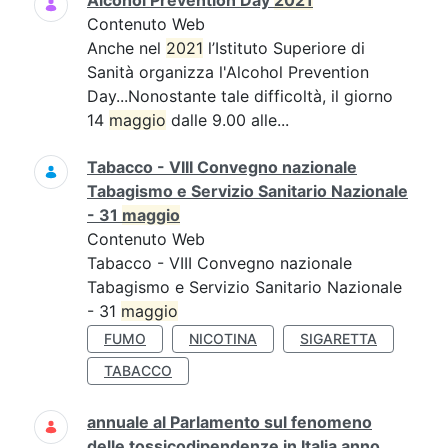
Alcohol Prevention Day
2021
Contenuto Web
Anche nel
2021
l’Istituto Superiore di
Sanità organizza l'Alcohol Prevention
Day...Nonostante tale difficoltà, il giorno
14
maggio
dalle 9.00 alle...
Tabacco - VIII Convegno nazionale
Tabagismo e Servizio Sanitario Nazionale
- 31
maggio
Contenuto Web
Tabacco - VIII Convegno nazionale
Tabagismo e Servizio Sanitario Nazionale
- 31
maggio
FUMO
NICOTINA
SIGARETTA
TABACCO
annuale al Parlamento sul fenomeno
delle tossicodipendenze in Italia anno