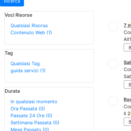
Ricerca
Voci Risorse
Ricerca
7
m
Qualsiasi Risorsa
Co
Contenuto Web
(1)
All
Tag
Sa
Qualsiasi Tag
Co
guida servizi
(1)
Sa
Durata
Reg
In qualsiasi momento
Co
Ora Passata
(0)
Il
2
Passate 24 Ore
(0)
Settimana Passata
(0)
Mese Passato
(0)