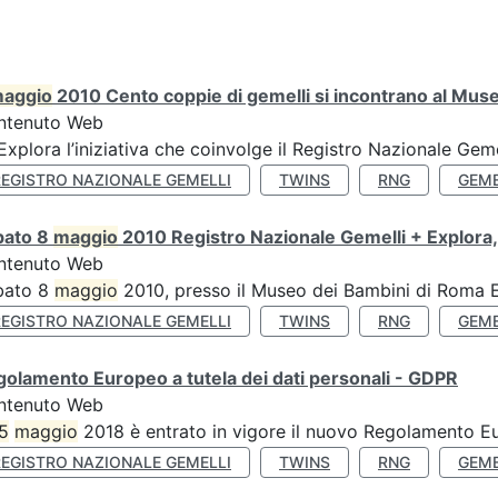
aggio
2010 Cento coppie di gemelli si incontrano al Muse
ntenuto Web
’Explora l’iniziativa che coinvolge il Registro Nazionale Gemel
REGISTRO NAZIONALE GEMELLI
TWINS
RNG
GEME
bato 8
maggio
2010 Registro Nazionale Gemelli + Explora,
ntenuto Web
bato 8
maggio
2010, presso il Museo dei Bambini di Roma Ex
REGISTRO NAZIONALE GEMELLI
TWINS
RNG
GEME
olamento Europeo a tutela dei dati personali - GDPR
ntenuto Web
5
maggio
2018 è entrato in vigore il nuovo Regolamento Eu
REGISTRO NAZIONALE GEMELLI
TWINS
RNG
GEME