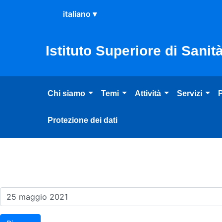
Salta al Contenuto
Salta al Footer
Istituto Superiore di Sanit
Chi siamo
Temi
Attività
Servizi
P
Protezione dei dati
Risultati della Ricerca - E