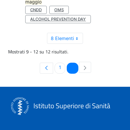
maggio
CNDD
OMS
ALCOHOL PREVENTION DAY
8 Elementi
Mostrati 9 - 12 su 12 risultati.
Pagina
Pagina
1
2
Istituto Superiore di Sanità