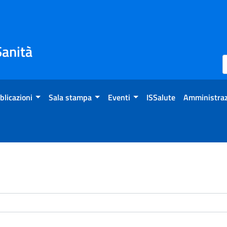
Sanità
blicazioni
Sala stampa
Eventi
ISSalute
Amministraz
enti