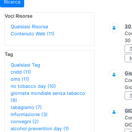
Ricerca
Voci Risorse
Ricerca
3
Qualsiasi Risorsa
Co
Contenuto Web
(11)
30
Tag
Qualsiasi Tag
cndd
(11)
Gi
oms
(11)
Co
no tobacco day
(10)
Gi
giornata mondiale senza tabacco
(9)
tabagismo
(7)
GI
informazione
(3)
Co
convegni
(2)
GI
alcohol prevention day
(1)