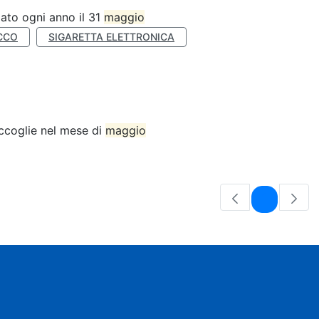
ato ogni anno il 31
maggio
CCO
SIGARETTA ELETTRONICA
accoglie nel mese di
maggio
Pagina
1