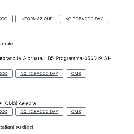
CCO
INFORMAZIONE
NO TOBACCO DAY
ionale
celebrano la Giornata...-B5-Programma-056D19-31-
CCO
NO TOBACCO DAY
OMS
e (OMS) celebra il
CCO
NO TOBACCO DAY
OMS
liani su dieci