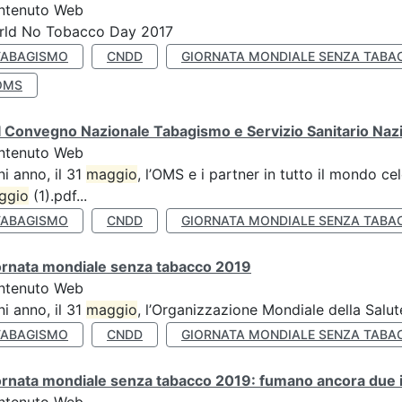
ntenuto Web
rld No Tobacco Day 2017
TABAGISMO
CNDD
GIORNATA MONDIALE SENZA TABA
OMS
 Convegno Nazionale Tabagismo e Servizio Sanitario Naz
ntenuto Web
i anno, il 31
maggio
, l’OMS e i partner in tutto il mondo 
ggio
(1).pdf...
TABAGISMO
CNDD
GIORNATA MONDIALE SENZA TABA
ornata mondiale senza tabacco 2019
ntenuto Web
i anno, il 31
maggio
, l’Organizzazione Mondiale della Salut
TABAGISMO
CNDD
GIORNATA MONDIALE SENZA TABA
rnata mondiale senza tabacco 2019: fumano ancora due ita