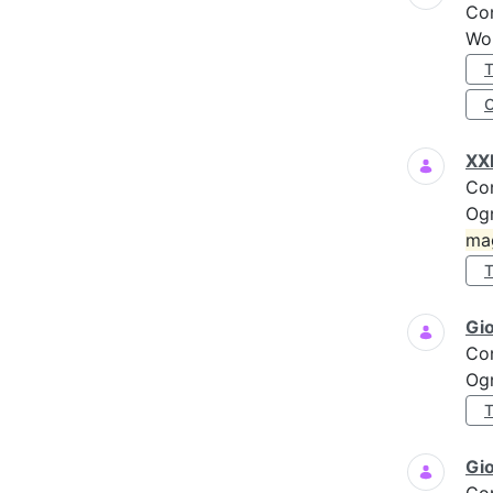
Co
Wo
XXI
Co
Ogn
ma
Gi
Co
Ogn
Gio