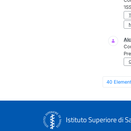
Co
’IS
Al
Co
Pre
40 Element
Istituto Superiore di S