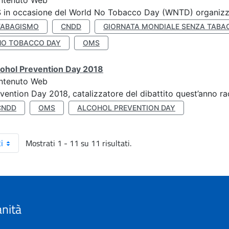
ntenuto Web
S in occasione del World No Tobacco Day (WNTD) organizz
TABAGISMO
CNDD
GIORNATA MONDIALE SENZA TABA
NO TOBACCO DAY
OMS
cohol Prevention Day 2018
ntenuto Web
vention Day 2018, catalizzatore del dibattito quest’anno r
CNDD
OMS
ALCOHOL PREVENTION DAY
Mostrati 1 - 11 su 11 risultati.
i
anità