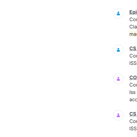
Epi
Co
Cla
ma
CS
Co
ISS
COV
Co
Iss
acq
CS 
Co
ISS