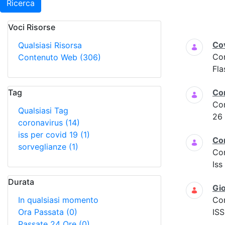
Ricerca
Voci Risorse
Ricerca
Cov
Qualsiasi Risorsa
Co
Contenuto Web
(306)
Fla
Tag
Co
Co
Qualsiasi Tag
26
coronavirus
(14)
iss per covid 19
(1)
Co
sorveglianze
(1)
Co
Iss
Durata
Gio
In qualsiasi momento
Co
Ora Passata
(0)
ISS
Passate 24 Ore
(0)