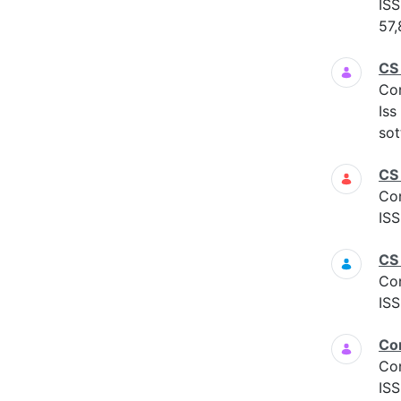
ISS
57,
CS
Co
Iss
sot
CS
Co
ISS
CS
Co
ISS
Co
Co
ISS