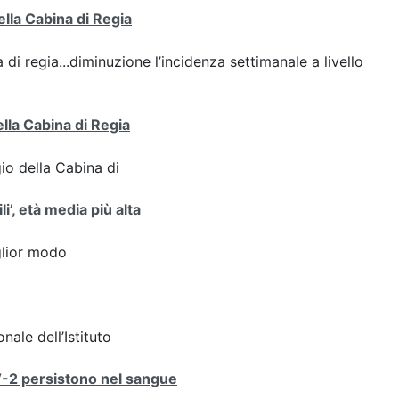
ella Cabina di Regia
 di regia...diminuzione l’incidenza settimanale a livello
ella Cabina di Regia
gio della Cabina di
i’, età media più alta
iglior modo
nale dell’Istituto
V-2 persistono nel sangue