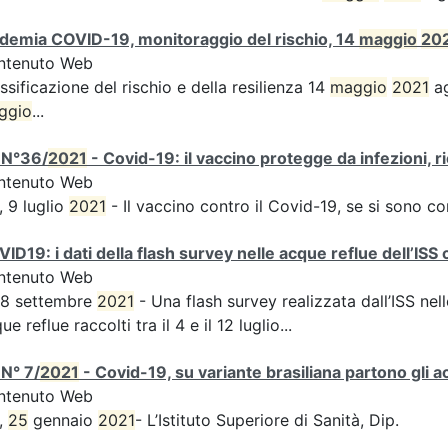
demia COVID-19, monitoraggio del rischio, 14
maggio
20
ntenuto Web
ssificazione del rischio e della resilienza 14
maggio
2021
ag
ggio
...
 N°36/
2021
- Covid-19: il vaccino protegge da infezioni, r
ntenuto Web
, 9 luglio
2021
- Il vaccino contro il Covid-19, se si sono c
ID19: i dati della flash survey nelle acque reflue dell’ISS 
ntenuto Web
 8 settembre
2021
- Una flash survey realizzata dall’ISS nell
ue reflue raccolti tra il 4 e il 12 luglio...
N° 7/
2021
- Covid-19, su variante brasiliana partono gli a
ntenuto Web
,
25
gennaio
2021
- L’Istituto Superiore di Sanità, Dip.