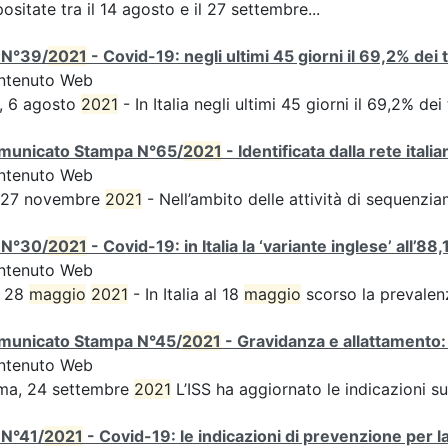
ositate tra il 14 agosto e il 27 settembre...
 N°39/
2021
- Covid-19: negli ultimi 45 giorni il 69,2% dei
ntenuto Web
, 6 agosto
2021
- In Italia negli ultimi 45 giorni il 69,2% d
municato Stampa N°65/
2021
- Identificata dalla rete ital
ntenuto Web
s 27 novembre
2021
- Nell’ambito delle attività di sequen
 N°30/
2021
- Covid-19: in Italia la ‘variante inglese’ all’88,
ntenuto Web
, 28
maggio
2021
- In Italia al 18
maggio
scorso la prevalen
municato Stampa N°45/
2021
- Gravidanza e allattamento:
ntenuto Web
ma, 24 settembre
2021
L’ISS ha aggiornato le indicazioni s
 N°41/
2021
- Covid-19: le indicazioni di prevenzione per l