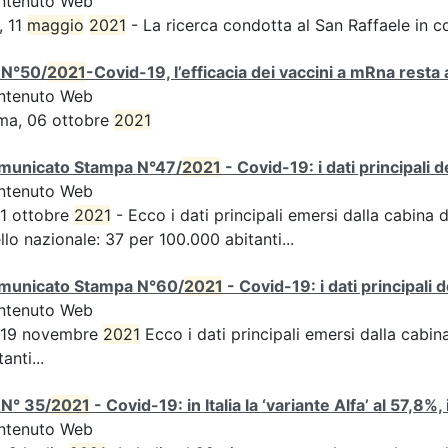
ntenuto Web
, 11
maggio
2021
- La ricerca condotta al San Raffaele in c
 N°50/
2021
-Covid-19, l’efficacia dei vaccini a mRna resta 
ntenuto Web
ma, 06 ottobre
2021
municato Stampa N°47/
2021
- Covid-19: i dati principali 
ntenuto Web
 1 ottobre
2021
- Ecco i dati principali emersi dalla cabina d
ello nazionale: 37 per 100.000 abitanti...
municato Stampa N°60/
2021
- Covid-19: i dati principali 
ntenuto Web
s 19 novembre
2021
Ecco i dati principali emersi dalla cabina 
tanti...
 N° 35/
2021
- Covid-19: in Italia la ‘variante Alfa’ al 57,8%,
ntenuto Web