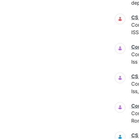
dep
CS
Co
ISS
Co
Co
Is
CS
Co
Iss
Co
Co
Ro
CS