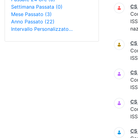
CS
Settimana Passata
(0)
Co
Mese Passato
(3)
ISS
Anno Passato
(22)
naz
Intervallo Personalizzato…
CS
Co
ISS
CS
Co
ISS
CS 
Co
ISS
CS