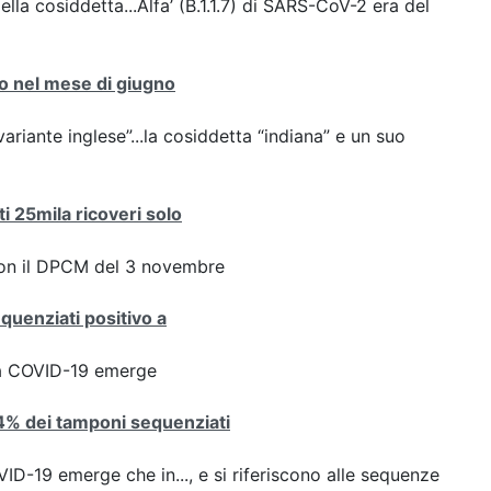
ella cosiddetta...Alfa’ (B.1.1.7) di SARS-CoV-2 era del
nto nel mese di giugno
variante inglese”...la cosiddetta “indiana” e un suo
ti 25mila ricoveri solo
con il DPCM del 3 novembre
equenziati positivo a
ta COVID-19 emerge
8,4% dei tamponi sequenziati
D-19 emerge che in..., e si riferiscono alle sequenze