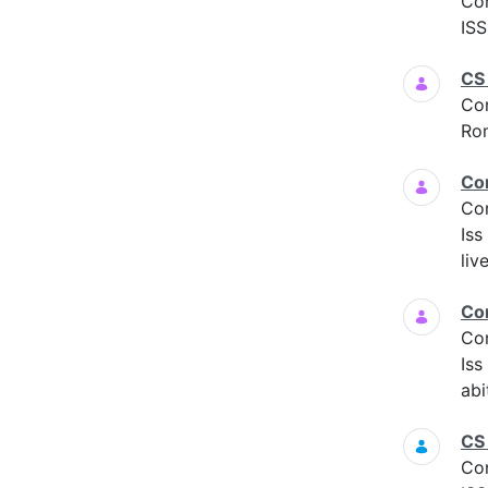
Co
ISS
CS
Co
Ro
Co
Co
Iss
liv
Co
Co
Is
abi
CS
Co