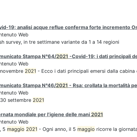
id-19: analisi acque reflue conferma forte incremento Omi
ntenuto Web
sh survey, in tre settimane variante da 1 a 14 regioni
municato Stampa N°64/
2021
-Covid-19: i dati principali 
ntenuto Web
 novembre
2021
- Ecco i dati principali emersi dalla cabina d
municato Stampa N°46/
2021
- Rsa: crollata la mortalità p
ntenuto Web
 30 settembre
2021
rnata mondiale per l’igiene delle mani
2021
ntenuto Web
, 5
maggio
2021
- Ogni anno, il 5
maggio
ricorre la giornata 