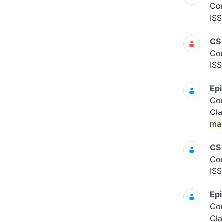
Co
ISS
CS
Co
ISS
Epi
Co
Cla
ma
CS
Co
ISS
Epi
Co
Cla