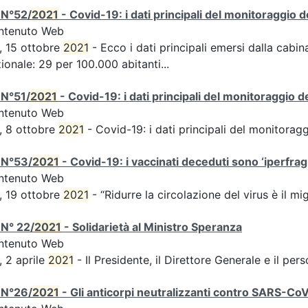
 N°52/
2021
- Covid-19: i dati principali del monitoraggio d
ntenuto Web
, 15 ottobre
2021
- Ecco i dati principali emersi dalla cabina
ionale: 29 per 100.000 abitanti...
 N°51/
2021
- Covid-19: i dati principali del monitoraggio d
ntenuto Web
, 8 ottobre
2021
- Covid-19: i dati principali del monitorag
 N°53/
2021
- Covid-19: i vaccinati deceduti sono ‘iperfragil
ntenuto Web
, 19 ottobre
2021
- “Ridurre la circolazione del virus è il m
N° 22/
2021
- Solidarietà al Ministro Speranza
ntenuto Web
, 2 aprile
2021
- Il Presidente, il Direttore Generale e il perso
 N°26/
2021
- Gli anticorpi neutralizzanti contro SARS-Co