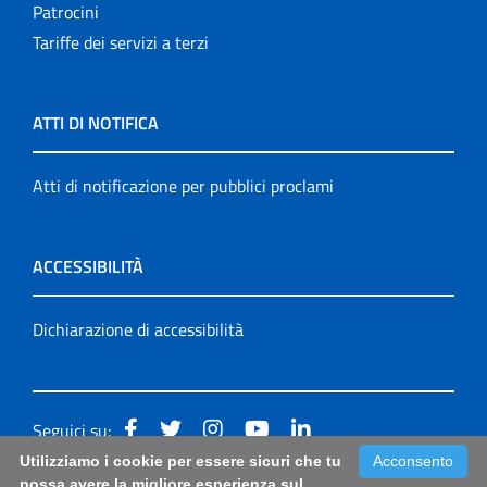
Patrocini
Tariffe dei servizi a terzi
ATTI DI NOTIFICA
Atti di notificazione per pubblici proclami
ACCESSIBILITÀ
Dichiarazione di accessibilità
Seguici su:
Utilizziamo i cookie per essere sicuri che tu
Acconsento
Accessibilità: form di segnalazione di prima istanza per
possa avere la migliore esperienza sul