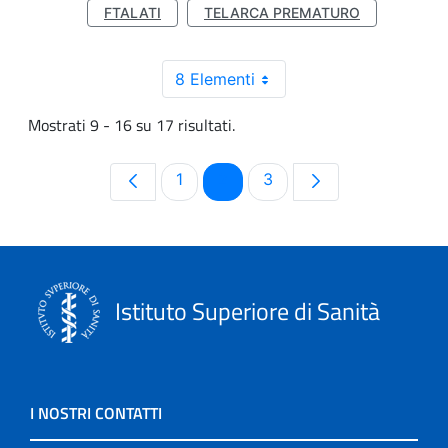
FTALATI
TELARCA PREMATURO
8 Elementi
Mostrati 9 - 16 su 17 risultati.
Pagina
Pagina
Pagina
1
2
3
Istituto Superiore di Sanità
I NOSTRI CONTATTI