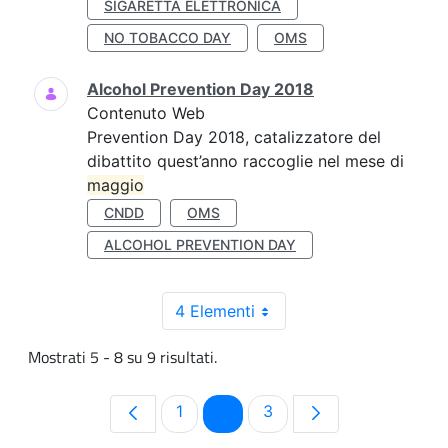
SIGARETTA ELETTRONICA
NO TOBACCO DAY
OMS
Alcohol Prevention Day 2018
Contenuto Web
Prevention Day 2018, catalizzatore del
dibattito quest’anno raccoglie nel mese di
maggio
CNDD
OMS
ALCOHOL PREVENTION DAY
4 Elementi
Mostrati 5 - 8 su 9 risultati.
Pagina
Pagina
Pagina
1
2
3