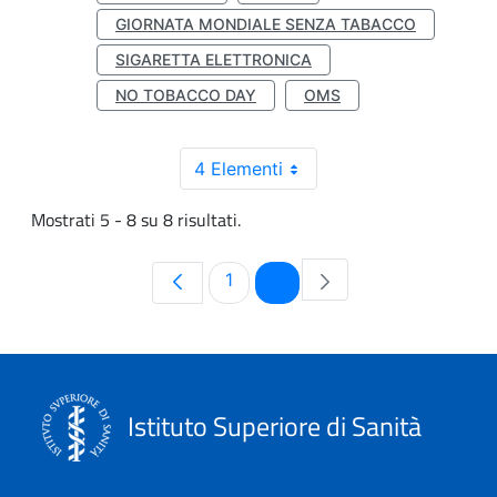
GIORNATA MONDIALE SENZA TABACCO
SIGARETTA ELETTRONICA
NO TOBACCO DAY
OMS
4 Elementi
Mostrati 5 - 8 su 8 risultati.
Pagina
Pagina
1
2
Istituto Superiore di Sanità