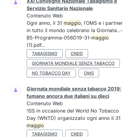
XXI Convegno Nazionale Tabagismo e
Servizio Sanitario Nazionale
Contenuto Web
Ogni anno, il 31
maggio
, l’OMS e i partner
in tutto il mondo celebrano la Giornata...-
B5-Programma-056D19-31-
maggio
(1).pdf...
TABAGISMO
CNDD
GIORNATA MONDIALE SENZA TABACCO
NO TOBACCO DAY
OMS
Giornata mondiale senza tabacco 2019:
fumano ancora due italiani su dieci
Contenuto Web
’ISS in occasione del World No Tobacco
Day (WNTD) organizzato ogni anno il 31
maggio
TABAGISMO
CNDD