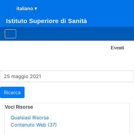
Istituto Superiore di Sanità
Eventi
Risultati della Ricerca - E
Ricerca
Voci Risorse
Qualsiasi Risorsa
Contenuto Web
(37)