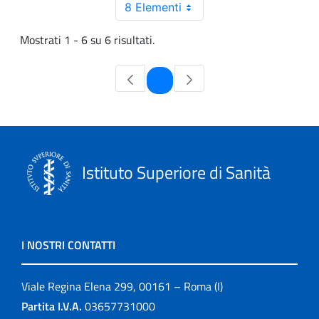
8 Elementi
Mostrati 1 - 6 su 6 risultati.
Pagina
1
Istituto Superiore di Sanità
I NOSTRI CONTATTI
Viale Regina Elena 299, 00161 – Roma (I)
Partita I.V.A.
03657731000