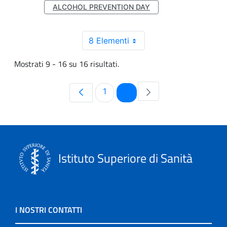
ALCOHOL PREVENTION DAY
8 Elementi
Mostrati 9 - 16 su 16 risultati.
Pagina
Pagina
1
2
Istituto Superiore di Sanità
I NOSTRI CONTATTI