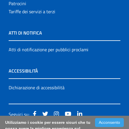
Patrocini
Tariffe dei servizi a terzi
ATTI DI NOTIFICA
Atti di notificazione per pubblici proclami
ACCESSIBILITÀ
Dichiarazione di accessibilità
Seguici su:
Utilizziamo i cookie per essere sicuri che tu
Acconsento
Accessibilità: form di segnalazione di prima istanza per
possa avere la migliore esperienza sul