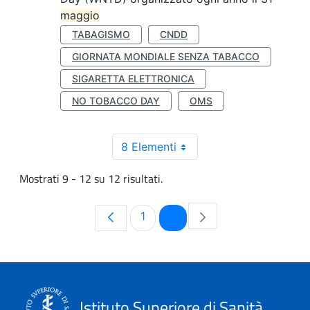
maggio
TABAGISMO
CNDD
GIORNATA MONDIALE SENZA TABACCO
SIGARETTA ELETTRONICA
NO TOBACCO DAY
OMS
8 Elementi
Mostrati 9 - 12 su 12 risultati.
Pagina
Pagina
1
2
Istituto Superiore di Sanità