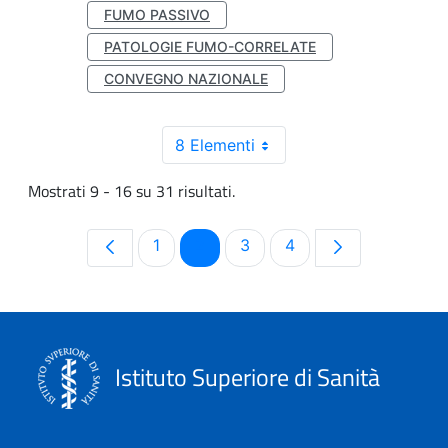
FUMO PASSIVO
PATOLOGIE FUMO-CORRELATE
CONVEGNO NAZIONALE
8 Elementi
Mostrati 9 - 16 su 31 risultati.
Pagina
Pagina
Pagina
Pagina
1
2
3
4
Istituto Superiore di Sanità