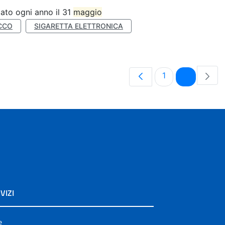
ato ogni anno il 31
maggio
CCO
SIGARETTA ELETTRONICA
Pagina
Pagina
1
2
VIZI
e