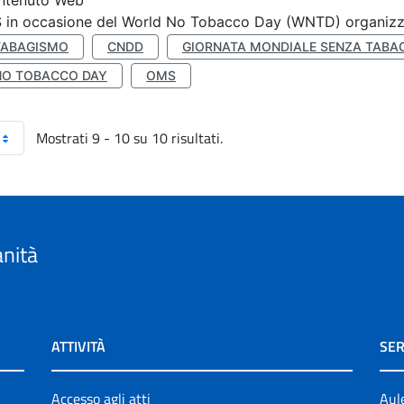
ntenuto Web
S in occasione del World No Tobacco Day (WNTD) organizz
TABAGISMO
CNDD
GIORNATA MONDIALE SENZA TABA
NO TOBACCO DAY
OMS
Mostrati 9 - 10 su 10 risultati.
anità
ATTIVITÀ
SER
Accesso agli atti
Aul