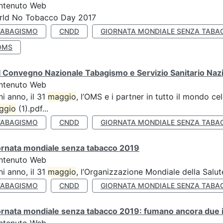
ntenuto Web
rld No Tobacco Day 2017
TABAGISMO
CNDD
GIORNATA MONDIALE SENZA TABA
OMS
 Convegno Nazionale Tabagismo e Servizio Sanitario Naz
ntenuto Web
i anno, il 31
maggio
, l’OMS e i partner in tutto il mondo 
ggio
(1).pdf...
TABAGISMO
CNDD
GIORNATA MONDIALE SENZA TABA
ornata mondiale senza tabacco 2019
ntenuto Web
i anno, il 31
maggio
, l’Organizzazione Mondiale della Salut
TABAGISMO
CNDD
GIORNATA MONDIALE SENZA TABA
rnata mondiale senza tabacco 2019: fumano ancora due ita