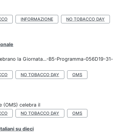
CCO
INFORMAZIONE
NO TOBACCO DAY
ionale
celebrano la Giornata...-B5-Programma-056D19-31-
CCO
NO TOBACCO DAY
OMS
e (OMS) celebra il
CCO
NO TOBACCO DAY
OMS
liani su dieci