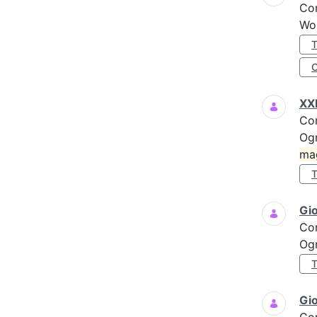
Co
Wo
XXI
Co
Ogn
ma
Gi
Co
Ogn
Gio