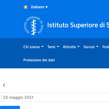
Salta al Contenuto
Salta al Footer
Istituto Superiore di 
Chi siamo
Temi
Attività
Servizi
Pub
Protezione dei dati
Risultati della Ricerca - Ev