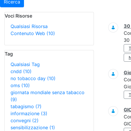
Ricerca
Voci Risorse
Ricerca
3
Qualsiasi Risorsa
Co
Contenuto Web
(10)
30
Tag
Qualsiasi Tag
cndd
(10)
Gi
no tobacco day
(10)
Co
oms
(10)
Gi
giornata mondiale senza tabacco
(9)
tabagismo
(7)
GI
informazione
(3)
Co
convegni
(2)
GI
sensibilizzazione
(1)