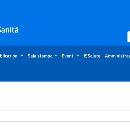
Sanità
blicazioni
Sala stampa
Eventi
ISSalute
Amministraz
enti