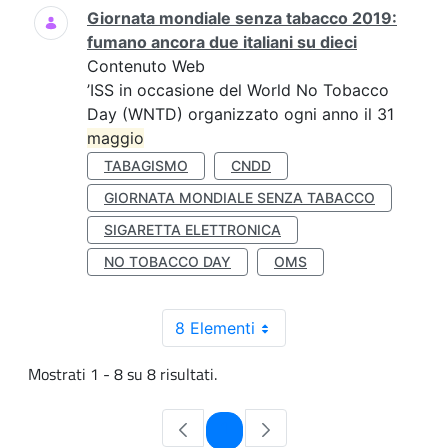
Giornata mondiale senza tabacco 2019:
fumano ancora due italiani su dieci
Contenuto Web
’ISS in occasione del World No Tobacco
Day (WNTD) organizzato ogni anno il 31
maggio
TABAGISMO
CNDD
GIORNATA MONDIALE SENZA TABACCO
SIGARETTA ELETTRONICA
NO TOBACCO DAY
OMS
8 Elementi
Mostrati 1 - 8 su 8 risultati.
Pagina
1