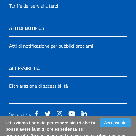
Tariffe dei servizi a terzi
ATTI DI NOTIFICA
Atti di notificazione per pubblici proclami
ACCESSIBILITÀ
Dichiarazione di accessibilità
Seguici su:
Utilizziamo i cookie per essere sicuri che tu
Acconsento
Accessibilità: form di segnalazione di prima istanza per
possa avere la migliore esperienza sul
nostro sito. Se vai avanti nella navigazione, riteniamo che