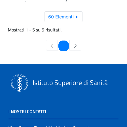
60 Elementi
Mostrati 1 - 5 su 5 risultati.
Pagina
1
Istituto Superiore di Sanità
I NOSTRI CONTATTI