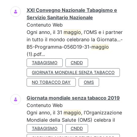
XXI Convegno Nazionale Tabagismo e
Servizio Sanitario Nazionale
Contenuto Web
Ogni anno, il 31
maggio
, l’OMS e i partner
in tutto il mondo celebrano la Giornata...-
B5-Programma-056D19-31-
maggio
(1).pdf...
TABAGISMO
CNDD
GIORNATA MONDIALE SENZA TABACCO
NO TOBACCO DAY
OMS
Giornata mondiale senza tabacco 2019
Contenuto Web
Ogni anno, il 31
maggio
, l’Organizzazione
Mondiale della Salute (OMS) celebra il
TABAGISMO
CNDD