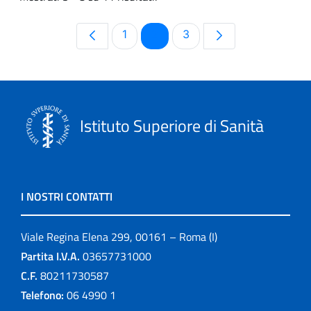
Pagina
Pagina
Pagina
1
2
3
Istituto Superiore di Sanità
I NOSTRI CONTATTI
Viale Regina Elena 299, 00161 – Roma (I)
Partita I.V.A.
03657731000
C.F.
80211730587
Telefono:
06 4990 1