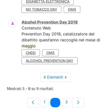
SIGARETTA ELETTRONICA
NO TOBACCO DAY
OMS
Alcohol Prevention Day 2018
Contenuto Web
Prevention Day 2018, catalizzatore del
dibattito quest’anno raccoglie nel mese di
maggio
CNDD
OMS
ALCOHOL PREVENTION DAY
4 Elementi
Mostrati 5 - 8 su 9 risultati.
Pagina
Pagina
Pagina
1
2
3