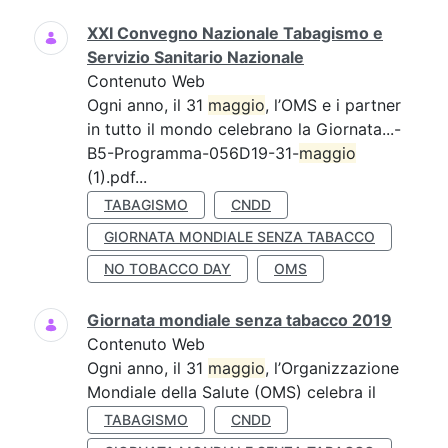
XXI Convegno Nazionale Tabagismo e
Servizio Sanitario Nazionale
Contenuto Web
Ogni anno, il 31
maggio
, l’OMS e i partner
in tutto il mondo celebrano la Giornata...-
B5-Programma-056D19-31-
maggio
(1).pdf...
TABAGISMO
CNDD
GIORNATA MONDIALE SENZA TABACCO
NO TOBACCO DAY
OMS
Giornata mondiale senza tabacco 2019
Contenuto Web
Ogni anno, il 31
maggio
, l’Organizzazione
Mondiale della Salute (OMS) celebra il
TABAGISMO
CNDD