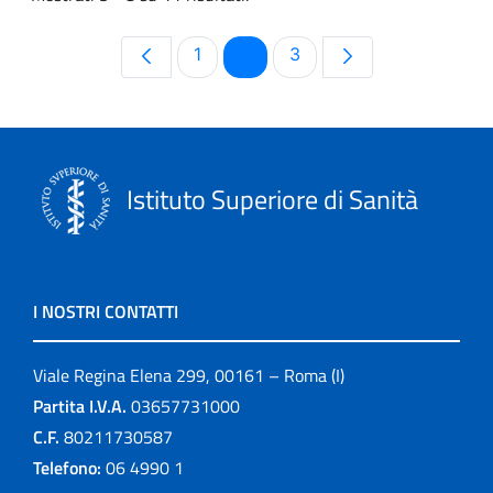
Pagina
Pagina
Pagina
1
2
3
Istituto Superiore di Sanità
I NOSTRI CONTATTI
Viale Regina Elena 299, 00161 – Roma (I)
Partita I.V.A.
03657731000
C.F.
80211730587
Telefono:
06 4990 1