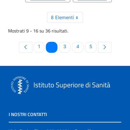
8 Elementi
Mostrati 9 - 16 su 36 risultati.
Pagina
Pagina
Pagina
Pagina
Pagina
1
2
3
4
5
Istituto Superiore di Sanità
I NOSTRI CONTATTI