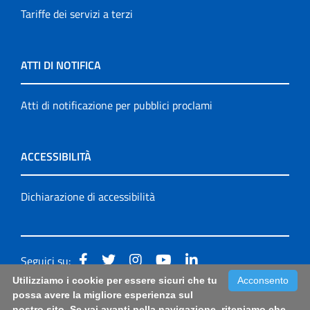
Tariffe dei servizi a terzi
ATTI DI NOTIFICA
Atti di notificazione per pubblici proclami
ACCESSIBILITÀ
Dichiarazione di accessibilità
Seguici su:
Utilizziamo i cookie per essere sicuri che tu
Acconsento
Accessibilità: form di segnalazione di prima istanza per
possa avere la migliore esperienza sul
nostro sito. Se vai avanti nella navigazione, riteniamo che