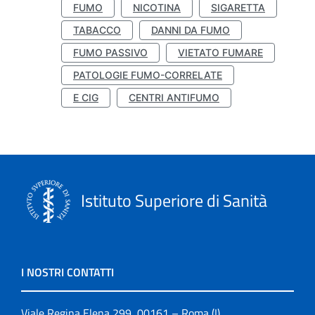
FUMO
NICOTINA
SIGARETTA
TABACCO
DANNI DA FUMO
FUMO PASSIVO
VIETATO FUMARE
PATOLOGIE FUMO-CORRELATE
E CIG
CENTRI ANTIFUMO
Istituto Superiore di Sanità
I NOSTRI CONTATTI
Viale Regina Elena 299, 00161 – Roma (I)