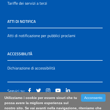
Tariffe dei servizi a terzi
ATTI DI NOTIFICA
Atti di notificazione per pubblici proclami
ACCESSIBILITÀ
Dichiarazione di accessibilità
Seguici su:
Utilizziamo i cookie per essere sicuri che tu
Acconsento
Accessibilità: form di segnalazione di prima istanza per
possa avere la migliore esperienza sul
nostro sito. Se vai avanti nella navigazione, riteniamo che
questa pagina
|
Note Legali
|
Sitemap