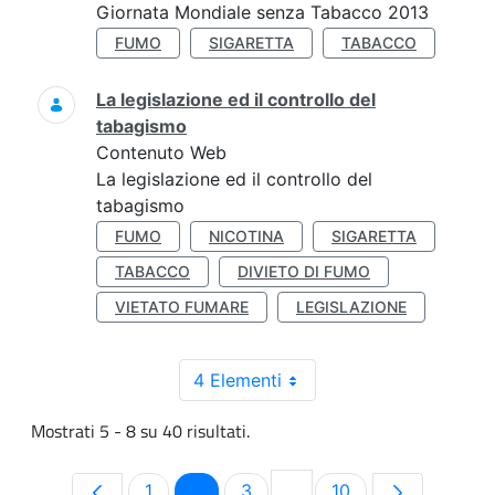
Giornata Mondiale senza Tabacco 2013
FUMO
SIGARETTA
TABACCO
La legislazione ed il controllo del
tabagismo
Contenuto Web
La legislazione ed il controllo del
tabagismo
FUMO
NICOTINA
SIGARETTA
TABACCO
DIVIETO DI FUMO
VIETATO FUMARE
LEGISLAZIONE
4 Elementi
Mostrati 5 - 8 su 40 risultati.
Pagina
Pagina
Pagina
Pagina
1
2
3
...
10