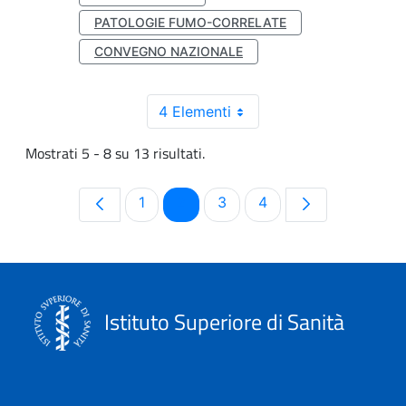
PATOLOGIE FUMO-CORRELATE
CONVEGNO NAZIONALE
4 Elementi
Mostrati 5 - 8 su 13 risultati.
Pagina
Pagina
Pagina
Pagina
1
2
3
4
Istituto Superiore di Sanità