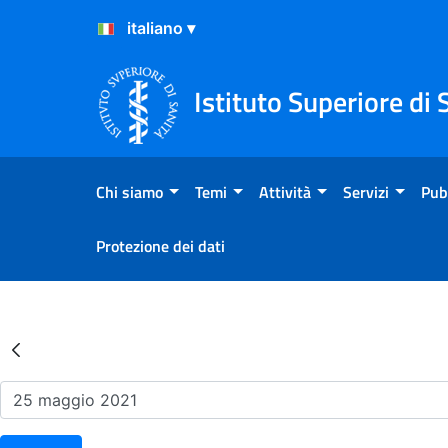
Salta al Contenuto
Salta al Footer
Istituto Superiore di 
Chi siamo
Temi
Attività
Servizi
Pub
Protezione dei dati
Risultati della Ricerca - Ev