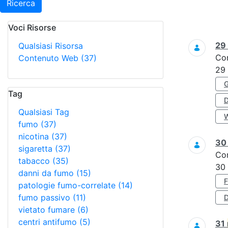
Ricerca
Voci Risorse
Ricerca
29
Qualsiasi Risorsa
Co
Contenuto Web
(37)
29
Tag
Qualsiasi Tag
fumo
(37)
nicotina
(37)
3
sigaretta
(37)
Co
tabacco
(35)
30
danni da fumo
(15)
patologie fumo-correlate
(14)
fumo passivo
(11)
D
vietato fumare
(6)
centri antifumo
(5)
31