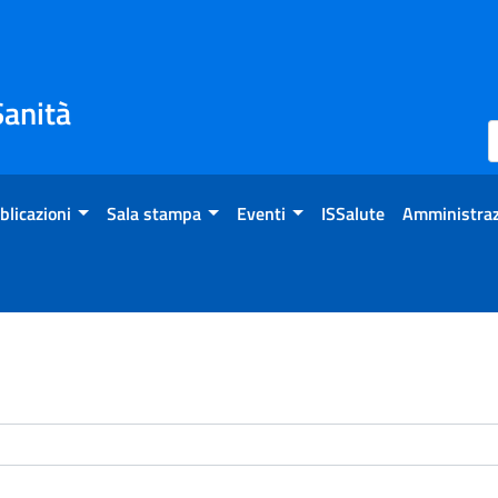
Sanità
blicazioni
Sala stampa
Eventi
ISSalute
Amministraz
enti