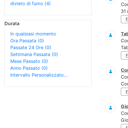
divieto di fumo
(4)
Co
31
Durata
In qualsiasi momento
Tab
Ora Passata
(0)
Co
Passate 24 Ore
(0)
Tab
Settimana Passata
(0)
Mese Passato
(0)
Anno Passato
(0)
Con
Intervallo Personalizzato…
Co
Con
Gi
Co
Gi