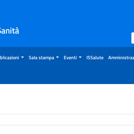
Sanità
blicazioni
Sala stampa
Eventi
ISSalute
Amministraz
enti