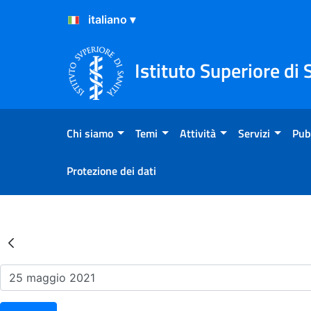
Salta al Contenuto
Salta al Footer
Istituto Superiore di 
Chi siamo
Temi
Attività
Servizi
Pub
Protezione dei dati
Risultati della Ricerca - Ev