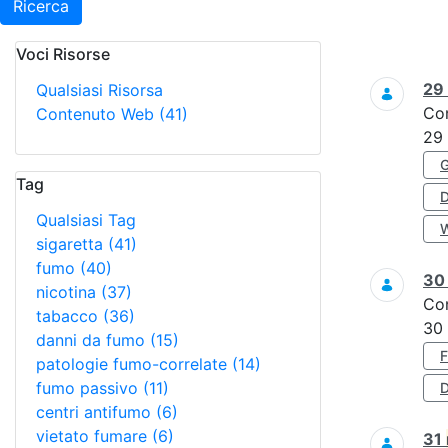
Ricerca
Voci Risorse
Ricerca
29
Qualsiasi Risorsa
Co
Contenuto Web
(41)
29
Tag
Qualsiasi Tag
sigaretta
(41)
fumo
(40)
3
nicotina
(37)
Co
tabacco
(36)
30
danni da fumo
(15)
patologie fumo-correlate
(14)
fumo passivo
(11)
D
centri antifumo
(6)
vietato fumare
(6)
31