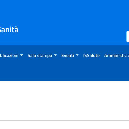
Sanità
blicazioni
Sala stampa
Eventi
ISSalute
Amministraz
enti