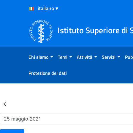
Salta al Contenuto
Salta al Footer
Istituto Superiore di 
Chi siamo
Temi
Attività
Servizi
Pub
Protezione dei dati
Risultati della Ricerca - Ev