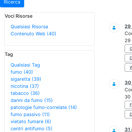
Ricerca
Voci Risorse
Ricerca
29
Qualsiasi Risorsa
Co
Contenuto Web
(40)
29
Tag
Qualsiasi Tag
fumo
(40)
sigaretta
(39)
3
nicotina
(37)
Co
tabacco
(36)
30
danni da fumo
(15)
patologie fumo-correlate
(14)
fumo passivo
(11)
D
vietato fumare
(6)
centri antifumo
(5)
31