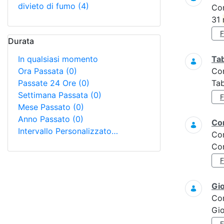
divieto di fumo
(4)
Co
31
Durata
In qualsiasi momento
Tab
Ora Passata
(0)
Co
Passate 24 Ore
(0)
Tab
Settimana Passata
(0)
Mese Passato
(0)
Anno Passato
(0)
Con
Intervallo Personalizzato…
Co
Con
Gi
Co
Gi