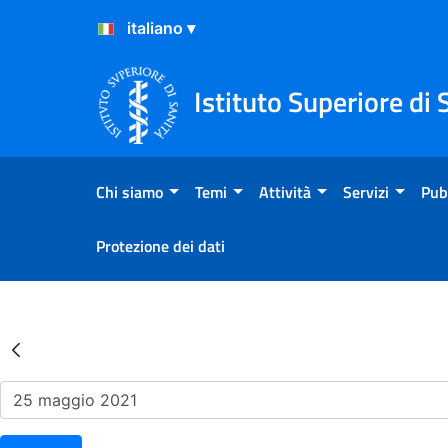
Salta al Contenuto
Salta al Footer
Istituto Superiore di 
Chi siamo
Temi
Attività
Servizi
Pub
Protezione dei dati
Risultati della Ricerca - Ev