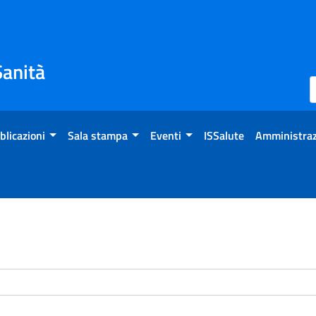
Sanità
blicazioni
Sala stampa
Eventi
ISSalute
Amministraz
enti