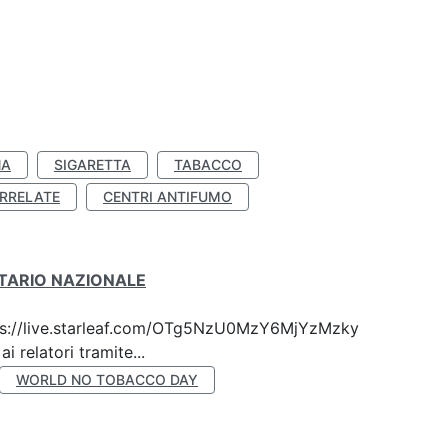
NA
SIGARETTA
TABACCO
RRELATE
CENTRI ANTIFUMO
ITARIO NAZIONALE
 https://live.starleaf.com/OTg5NzU0MzY6MjYzMzky
 relatori tramite...
WORLD NO TOBACCO DAY