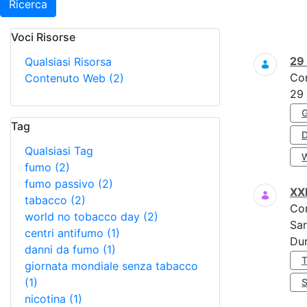
Ricerca
Voci Risorse
Ricerca
29
Qualsiasi Risorsa
Co
Contenuto Web
(2)
29
Tag
Qualsiasi Tag
fumo
(2)
fumo passivo
(2)
XX
tabacco
(2)
Co
world no tobacco day
(2)
Sar
centri antifumo
(1)
Dur
danni da fumo
(1)
giornata mondiale senza tabacco
(1)
nicotina
(1)