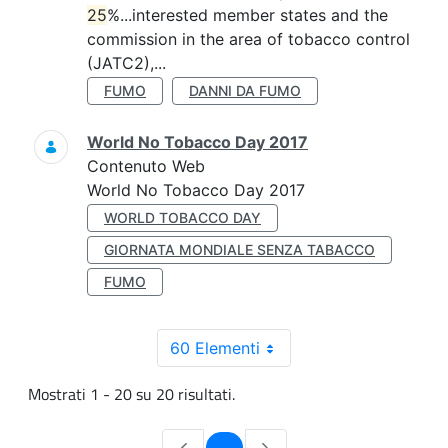
25
%...interested member states and the
commission in the area of tobacco control
(JATC2),...
FUMO
DANNI DA FUMO
World No Tobacco Day 2017
Contenuto Web
World No Tobacco Day 2017
WORLD TOBACCO DAY
GIORNATA MONDIALE SENZA TABACCO
FUMO
60 Elementi
Mostrati 1 - 20 su 20 risultati.
Pagina