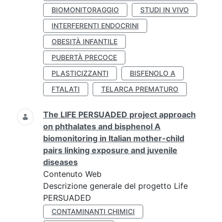
BIOMONITORAGGIO
STUDI IN VIVO
INTERFERENTI ENDOCRINI
OBESITÀ INFANTILE
PUBERTÀ PRECOCE
PLASTICIZZANTI
BISFENOLO A
FTALATI
TELARCA PREMATURO
The LIFE PERSUADED project approach
on phthalates and bisphenol A
biomonitoring in Italian mother-child
pairs linking exposure and juvenile
diseases
Contenuto Web
Descrizione generale del progetto Life
PERSUADED
CONTAMINANTI CHIMICI