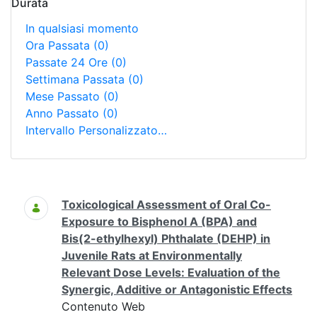
Durata
In qualsiasi momento
Ora Passata
(0)
Passate 24 Ore
(0)
Settimana Passata
(0)
Mese Passato
(0)
Anno Passato
(0)
Intervallo Personalizzato…
Ricerca
Toxicological Assessment of Oral Co-
Exposure to Bisphenol A (BPA) and
Bis(2-ethylhexyl) Phthalate (DEHP) in
Juvenile Rats at Environmentally
Relevant Dose Levels: Evaluation of the
Synergic, Additive or Antagonistic Effects
Contenuto Web