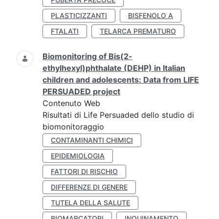
PLASTICIZZANTI
BISFENOLO A
FTALATI
TELARCA PREMATURO
Biomonitoring of Bis(2-
ethylhexyl)phthalate (DEHP) in Italian
children and adolescents: Data from LIFE
PERSUADED project
Contenuto Web
Risultati di Life Persuaded dello studio di
biomonitoraggio
CONTAMINANTI CHIMICI
EPIDEMIOLOGIA
FATTORI DI RISCHIO
DIFFERENZE DI GENERE
TUTELA DELLA SALUTE
BIOMARCATORI
INQUINAMENTO