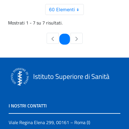
60 Elementi
Mostrati 1 - 7 su 7 risultati.
Pagina
1
Istituto Superiore di Sanità
I NOSTRI CONTATTI
Viale Regina Elena 299, 00161 – Roma (I)