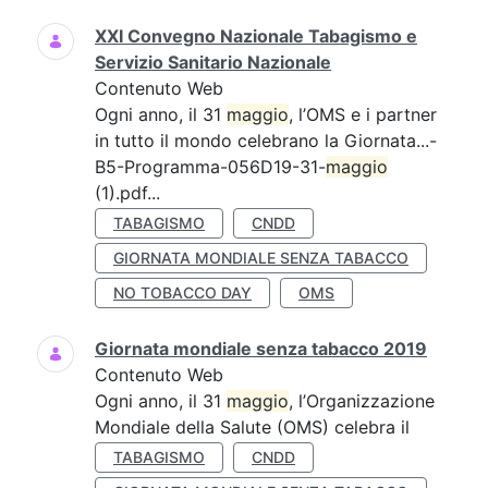
XXI Convegno Nazionale Tabagismo e
Servizio Sanitario Nazionale
Contenuto Web
Ogni anno, il 31
maggio
, l’OMS e i partner
in tutto il mondo celebrano la Giornata...-
B5-Programma-056D19-31-
maggio
(1).pdf...
TABAGISMO
CNDD
GIORNATA MONDIALE SENZA TABACCO
NO TOBACCO DAY
OMS
Giornata mondiale senza tabacco 2019
Contenuto Web
Ogni anno, il 31
maggio
, l’Organizzazione
Mondiale della Salute (OMS) celebra il
TABAGISMO
CNDD