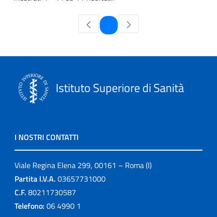
Pagina
1
Istituto Superiore di Sanità
I NOSTRI CONTATTI
Viale Regina Elena 299, 00161 – Roma (I)
Partita I.V.A.
03657731000
C.F.
80211730587
Telefono:
06 4990 1