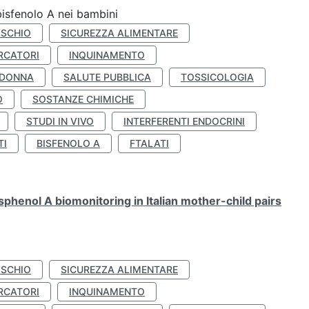
bisfenolo A nei bambini
ISCHIO
SICUREZZA ALIMENTARE
RCATORI
INQUINAMENTO
 DONNA
SALUTE PUBBLICA
TOSSICOLOGIA
O
SOSTANZE CHIMICHE
STUDI IN VIVO
INTERFERENTI ENDOCRINI
TI
BISFENOLO A
FTALATI
henol A biomonitoring in Italian mother-child pairs
ISCHIO
SICUREZZA ALIMENTARE
RCATORI
INQUINAMENTO