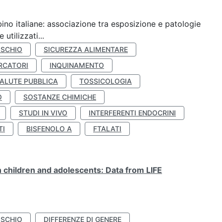
ino italiane: associazione tra esposizione e patologie
utilizzati...
ISCHIO
SICUREZZA ALIMENTARE
RCATORI
INQUINAMENTO
ALUTE PUBBLICA
TOSSICOLOGIA
O
SOSTANZE CHIMICHE
STUDI IN VIVO
INTERFERENTI ENDOCRINI
TI
BISFENOLO A
FTALATI
n children and adolescents: Data from LIFE
ISCHIO
DIFFERENZE DI GENERE