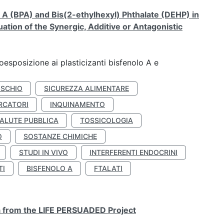
A (BPA) and Bis(2-ethylhexyl) Phthalate (DEHP) in
ation of the Synergic, Additive or Antagonistic
coesposizione ai plasticizanti bisfenolo A e
ISCHIO
SICUREZZA ALIMENTARE
RCATORI
INQUINAMENTO
ALUTE PUBBLICA
TOSSICOLOGIA
O
SOSTANZE CHIMICHE
STUDI IN VIVO
INTERFERENTI ENDOCRINI
TI
BISFENOLO A
FTALATI
ta from the LIFE PERSUADED Project