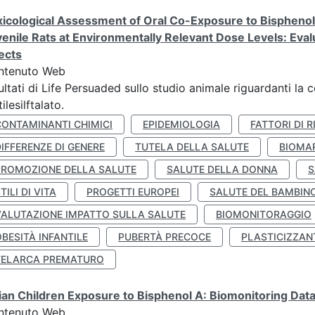
icological Assessment of Oral Co-Exposure to Bisphenol 
enile Rats at Environmentally Relevant Dose Levels: Evalu
ects
ntenuto Web
ultati di Life Persuaded sullo studio animale riguardanti la 
tilesilftalato.
CONTAMINANTI CHIMICI
EPIDEMIOLOGIA
FATTORI DI R
IFFERENZE DI GENERE
TUTELA DELLA SALUTE
BIOMA
PROMOZIONE DELLA SALUTE
SALUTE DELLA DONNA
S
TILI DI VITA
PROGETTI EUROPEI
SALUTE DEL BAMBIN
VALUTAZIONE IMPATTO SULLA SALUTE
BIOMONITORAGGIO
BESITÀ INFANTILE
PUBERTÀ PRECOCE
PLASTICIZZAN
TELARCA PREMATURO
lian Children Exposure to Bisphenol A: Biomonitoring Da
ntenuto Web