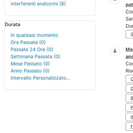
interferenti endocrini
(8)
pat
Co
Sar
Durata
Dur
In qualsiasi momento
Ora Passata
(0)
Passate 24 Ore
(0)
Met
Settimana Passata
(0)
and
Mese Passato
(0)
Co
Anno Passato
(0)
Ris
Intervallo Personalizzato…
D
I