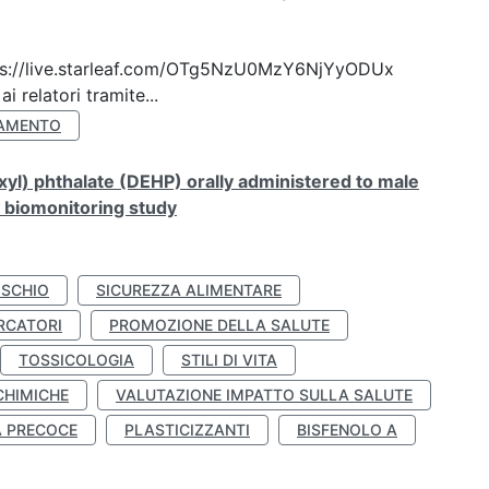
 https://live.starleaf.com/OTg5NzU0MzY6NjYyODUx
 relatori tramite...
AMENTO
xyl) phthalate (DEHP) orally administered to male
n biomonitoring study
ISCHIO
SICUREZZA ALIMENTARE
RCATORI
PROMOZIONE DELLA SALUTE
TOSSICOLOGIA
STILI DI VITA
CHIMICHE
VALUTAZIONE IMPATTO SULLA SALUTE
À PRECOCE
PLASTICIZZANTI
BISFENOLO A