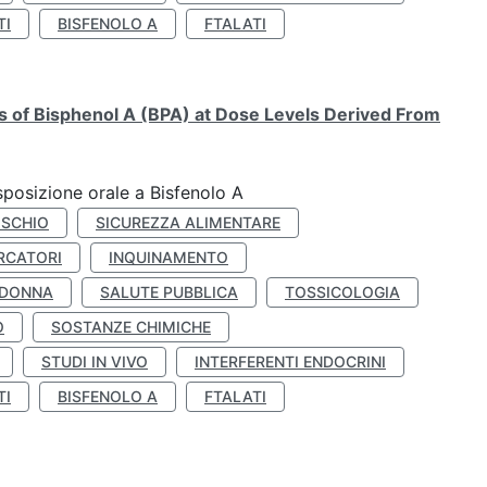
TI
BISFENOLO A
FTALATI
ts of Bisphenol A (BPA) at Dose Levels Derived From
esposizione orale a Bisfenolo A
ISCHIO
SICUREZZA ALIMENTARE
RCATORI
INQUINAMENTO
 DONNA
SALUTE PUBBLICA
TOSSICOLOGIA
O
SOSTANZE CHIMICHE
STUDI IN VIVO
INTERFERENTI ENDOCRINI
TI
BISFENOLO A
FTALATI