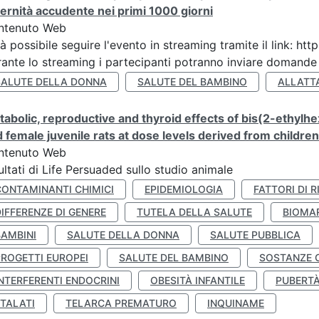
ernità accudente nei primi 1000 giorni
ntenuto Web
à possibile seguire l'evento in streaming tramite il link:
ante lo streaming i partecipanti potranno inviare domande ai
SALUTE DELLA DONNA
SALUTE DEL BAMBINO
ALLATT
abolic, reproductive and thyroid effects of bis(2-ethylhe
 female juvenile rats at dose levels derived from childre
ntenuto Web
ultati di Life Persuaded sullo studio animale
CONTAMINANTI CHIMICI
EPIDEMIOLOGIA
FATTORI DI R
IFFERENZE DI GENERE
TUTELA DELLA SALUTE
BIOMA
BAMBINI
SALUTE DELLA DONNA
SALUTE PUBBLICA
PROGETTI EUROPEI
SALUTE DEL BAMBINO
SOSTANZE 
NTERFERENTI ENDOCRINI
OBESITÀ INFANTILE
PUBERT
FTALATI
TELARCA PREMATURO
INQUINAME