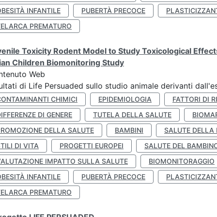
BESITÀ INFANTILE
PUBERTÀ PRECOCE
PLASTICIZZAN
TELARCA PREMATURO
enile Toxicity Rodent Model to Study Toxicological Effec
lian Children Biomonitoring Study
ntenuto Web
ultati di Life Persuaded sullo studio animale derivanti dall'
CONTAMINANTI CHIMICI
EPIDEMIOLOGIA
FATTORI DI R
IFFERENZE DI GENERE
TUTELA DELLA SALUTE
BIOMA
PROMOZIONE DELLA SALUTE
BAMBINI
SALUTE DELLA
TILI DI VITA
PROGETTI EUROPEI
SALUTE DEL BAMBIN
VALUTAZIONE IMPATTO SULLA SALUTE
BIOMONITORAGGIO
BESITÀ INFANTILE
PUBERTÀ PRECOCE
PLASTICIZZAN
TELARCA PREMATURO