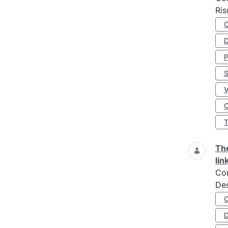
Ris
D
S
O
The
lin
Co
Des
D