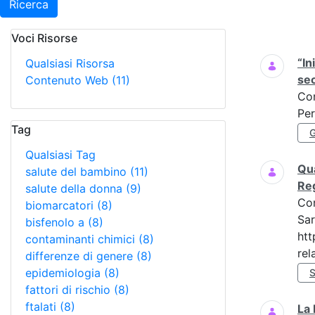
Ricerca
Voci Risorse
Ricerca
“In
Qualsiasi Risorsa
se
Contenuto Web
(11)
Co
Per
Tag
Qualsiasi Tag
Qua
salute del bambino
(11)
Re
salute della donna
(9)
Co
biomarcatori
(8)
Sar
bisfenolo a
(8)
htt
contaminanti chimici
(8)
rela
differenze di genere
(8)
epidemiologia
(8)
fattori di rischio
(8)
ftalati
(8)
La 