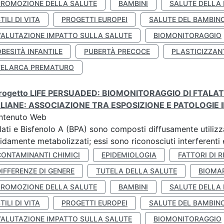
PROMOZIONE DELLA SALUTE
BAMBINI
SALUTE DELLA
TILI DI VITA
PROGETTI EUROPEI
SALUTE DEL BAMBIN
VALUTAZIONE IMPATTO SULLA SALUTE
BIOMONITORAGGIO
BESITÀ INFANTILE
PUBERTÀ PRECOCE
PLASTICIZZAN
TELARCA PREMATURO
 progetto LIFE PERSUADED: BIOMONITORAGGIO DI FTALA
ALIANE: ASSOCIAZIONE TRA ESPOSIZIONE E PATOLOGIE I
ntenuto Web
lati e Bisfenolo A (BPA) sono composti diffusamente utilizza
idamente metabolizzati; essi sono riconosciuti interferenti e
CONTAMINANTI CHIMICI
EPIDEMIOLOGIA
FATTORI DI R
IFFERENZE DI GENERE
TUTELA DELLA SALUTE
BIOMA
PROMOZIONE DELLA SALUTE
BAMBINI
SALUTE DELLA
TILI DI VITA
PROGETTI EUROPEI
SALUTE DEL BAMBIN
VALUTAZIONE IMPATTO SULLA SALUTE
BIOMONITORAGGIO