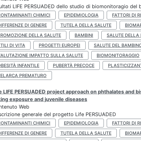
ultati LIFE PERSUADED dello studio di biomonitoragio del 
CONTAMINANTI CHIMICI
EPIDEMIOLOGIA
FATTORI DI R
IFFERENZE DI GENERE
TUTELA DELLA SALUTE
BIOMA
PROMOZIONE DELLA SALUTE
BAMBINI
SALUTE DELLA
TILI DI VITA
PROGETTI EUROPEI
SALUTE DEL BAMBIN
VALUTAZIONE IMPATTO SULLA SALUTE
BIOMONITORAGGIO
BESITÀ INFANTILE
PUBERTÀ PRECOCE
PLASTICIZZAN
TELARCA PREMATURO
 LIFE PERSUADED project approach on phthalates and bisp
king exposure and juvenile diseases
ntenuto Web
crizione generale del progetto Life PERSUADED
CONTAMINANTI CHIMICI
EPIDEMIOLOGIA
FATTORI DI R
IFFERENZE DI GENERE
TUTELA DELLA SALUTE
BIOMA