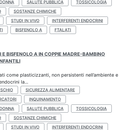
 DONNA
SALUTE PUBBLICA
TOSSICOLOGIA
O
SOSTANZE CHIMICHE
STUDI IN VIVO
INTERFERENTI ENDOCRINI
TI
BISFENOLO A
FTALATI
TI E BISFENOLO A IN COPPIE MADRE-BAMBINO
NFANTILI
ti come plasticizzanti, non persistenti nell’ambiente e
ndocrini la...
ISCHIO
SICUREZZA ALIMENTARE
RCATORI
INQUINAMENTO
 DONNA
SALUTE PUBBLICA
TOSSICOLOGIA
O
SOSTANZE CHIMICHE
STUDI IN VIVO
INTERFERENTI ENDOCRINI