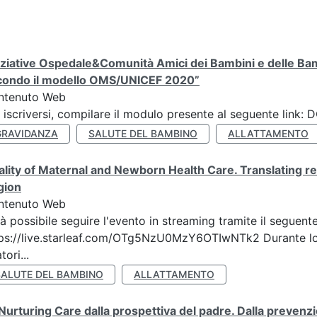
iziative Ospedale&Comunità Amici dei Bambini e delle Bam
condo il modello OMS/UNICEF 2020”
ntenuto Web
 iscriversi, compilare il modulo presente al seguente lin
GRAVIDANZA
SALUTE DEL BAMBINO
ALLATTAMENTO
lity of Maternal and Newborn Health Care. Translating re
gion
ntenuto Web
à possibile seguire l'evento in streaming tramite il seguente
ps://live.starleaf.com/OTg5NzU0MzY6OTIwNTk2 Durante lo 
tori...
SALUTE DEL BAMBINO
ALLATTAMENTO
Nurturing Care dalla prospettiva del padre. Dalla prevenz