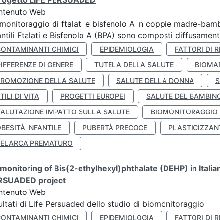
 progetto LIFE PERSUADED
ntenuto Web
monitoraggio di ftalati e bisfenolo A in coppie madre-bamb
antili Ftalati e Bisfenolo A (BPA) sono composti diffusamente 
CONTAMINANTI CHIMICI
EPIDEMIOLOGIA
FATTORI DI R
IFFERENZE DI GENERE
TUTELA DELLA SALUTE
BIOMA
PROMOZIONE DELLA SALUTE
SALUTE DELLA DONNA
S
TILI DI VITA
PROGETTI EUROPEI
SALUTE DEL BAMBIN
VALUTAZIONE IMPATTO SULLA SALUTE
BIOMONITORAGGIO
BESITÀ INFANTILE
PUBERTÀ PRECOCE
PLASTICIZZAN
TELARCA PREMATURO
monitoring of Bis(2-ethylhexyl)phthalate (DEHP) in Italia
RSUADED project
ntenuto Web
ultati di Life Persuaded dello studio di biomonitoraggio
CONTAMINANTI CHIMICI
EPIDEMIOLOGIA
FATTORI DI R