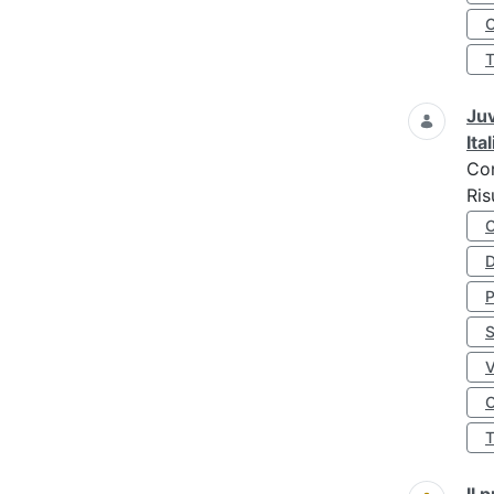
O
Juv
Ita
Co
Ris
D
S
O