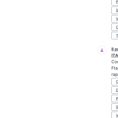
S
O
Il
IT
Co
Fta
rap
D
S