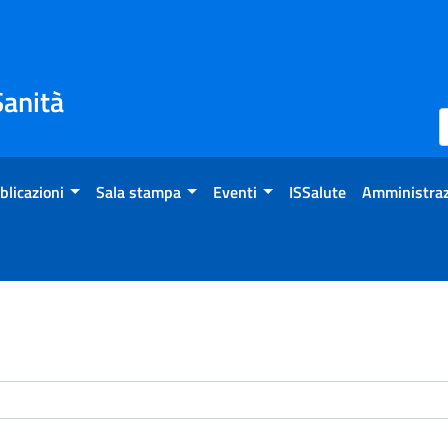
Sanità
blicazioni
Sala stampa
Eventi
ISSalute
Amministraz
enti