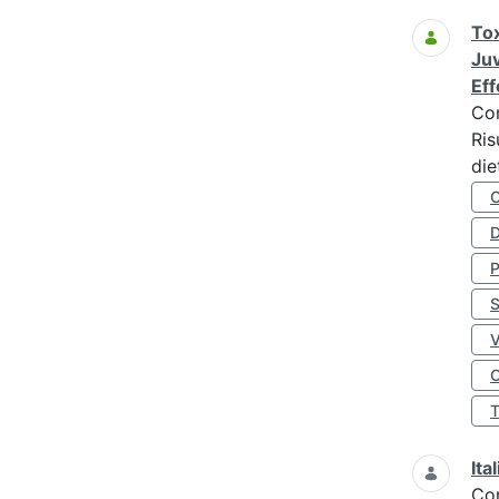
Tox
Juv
Eff
Co
Ris
die
D
S
O
Ita
Co