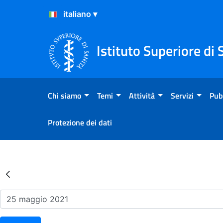
Salta al Contenuto
Salta al Footer
Istituto Superiore di 
Chi siamo
Temi
Attività
Servizi
Pub
Protezione dei dati
Risultati della Ricerca - Ev