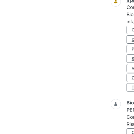
Il
Co
Bio
inf
D
S
O
Bio
PE
Co
Ris