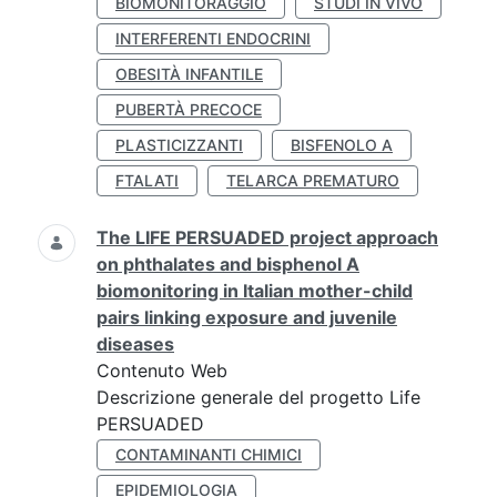
BIOMONITORAGGIO
STUDI IN VIVO
INTERFERENTI ENDOCRINI
OBESITÀ INFANTILE
PUBERTÀ PRECOCE
PLASTICIZZANTI
BISFENOLO A
FTALATI
TELARCA PREMATURO
The LIFE PERSUADED project approach
on phthalates and bisphenol A
biomonitoring in Italian mother-child
pairs linking exposure and juvenile
diseases
Contenuto Web
Descrizione generale del progetto Life
PERSUADED
CONTAMINANTI CHIMICI
EPIDEMIOLOGIA