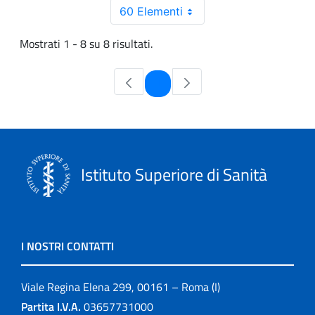
60 Elementi
Mostrati 1 - 8 su 8 risultati.
Pagina
1
Istituto Superiore di Sanità
I NOSTRI CONTATTI
Viale Regina Elena 299, 00161 – Roma (I)
Partita I.V.A.
03657731000