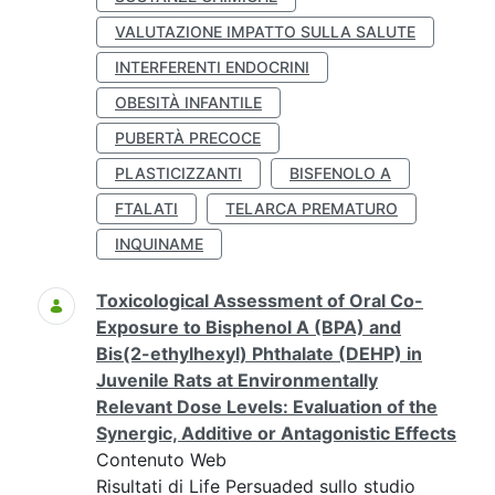
VALUTAZIONE IMPATTO SULLA SALUTE
INTERFERENTI ENDOCRINI
OBESITÀ INFANTILE
PUBERTÀ PRECOCE
PLASTICIZZANTI
BISFENOLO A
FTALATI
TELARCA PREMATURO
INQUINAME
Toxicological Assessment of Oral Co-
Exposure to Bisphenol A (BPA) and
Bis(2-ethylhexyl) Phthalate (DEHP) in
Juvenile Rats at Environmentally
Relevant Dose Levels: Evaluation of the
Synergic, Additive or Antagonistic Effects
Contenuto Web
Risultati di Life Persuaded sullo studio