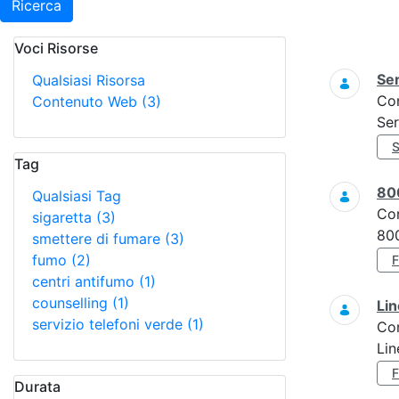
Ricerca
Voci Risorse
Ricerca
Ser
Qualsiasi Risorsa
Co
Contenuto Web
(3)
Ser
Tag
80
Qualsiasi Tag
Co
sigaretta
(3)
800
smettere di fumare
(3)
fumo
(2)
centri antifumo
(1)
counselling
(1)
Lin
servizio telefoni verde
(1)
Co
Lin
Durata