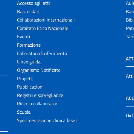
Accesso agli atti
Aul
Basi di dati
Ban
Collaborazioni internazionali
Bibl
Comitato Etico Nazionale
Patr
Eventi
Tari
Formazione
Laboratori di riferimento
ATT
Linee guida
Organismo Notificato
Atti
Progetti
Pubblicazioni
Registri e sorveglianze
ACC
Ricerca collaboratori
Scuola
Dich
Sperimentazione clinica fase I