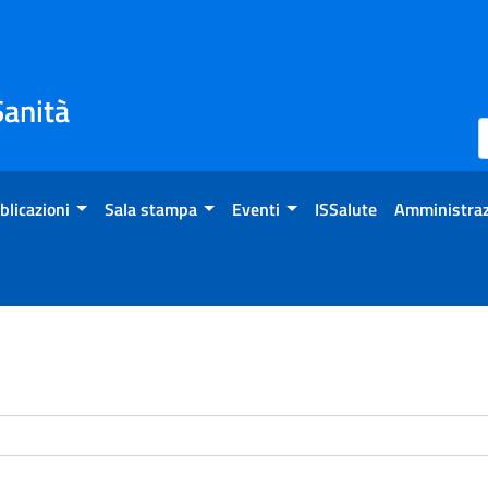
Sanità
blicazioni
Sala stampa
Eventi
ISSalute
Amministraz
enti