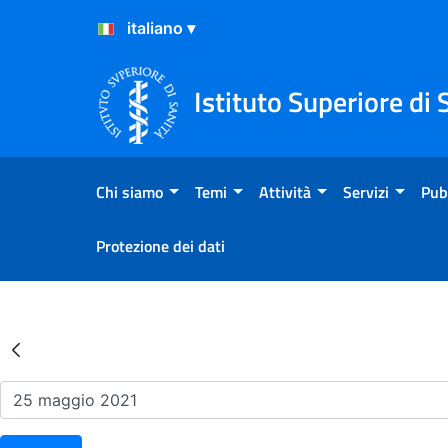
Salta al Contenuto
Salta al Footer
Istituto Superiore di 
Chi siamo
Temi
Attività
Servizi
Pub
Protezione dei dati
Risultati della Ricerca - Ev