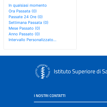
In qualsiasi momento
Ora Passata
(0)
Passate 24 Ore
(0)
Settimana Passata
(0)
Mese Passato
(0)
Anno Passato
(0)
Intervallo Personalizzato…
Istituto Superiore di S
I NOSTRI CONTATTI