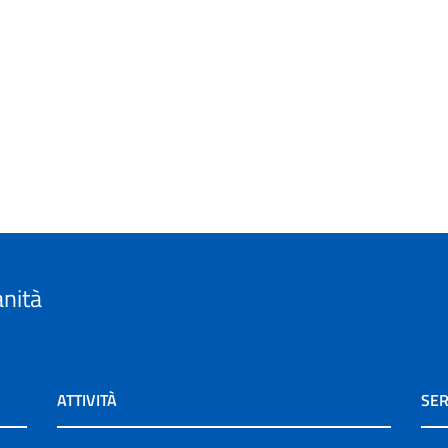
anità
ATTIVITÀ
SER