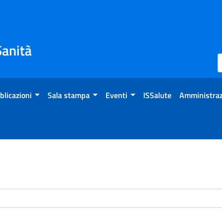
Sanità
blicazioni
Sala stampa
Eventi
ISSalute
Amministraz
enti