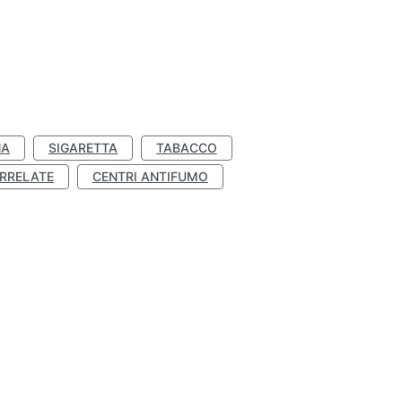
NA
SIGARETTA
TABACCO
RRELATE
CENTRI ANTIFUMO