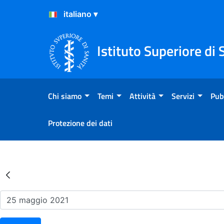
Salta al Contenuto
Salta al Footer
Istituto Superiore di 
Chi siamo
Temi
Attività
Servizi
Pub
Protezione dei dati
Risultati della Ricerca - Ev