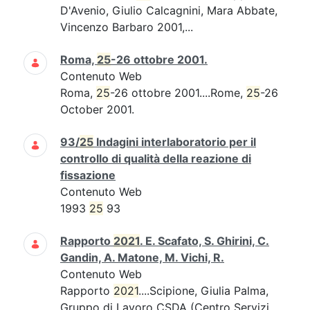
D'Avenio, Giulio Calcagnini, Mara Abbate,
Vincenzo Barbaro 2001,...
Roma,
25
-26 ottobre 2001.
Contenuto Web
Roma,
25
-26 ottobre 2001....Rome,
25
-26
October 2001.
93/
25
Indagini interlaboratorio per il
controllo di qualità della reazione di
fissazione
Contenuto Web
1993
25
93
Rapporto
2021
. E. Scafato, S. Ghirini, C.
Gandin, A. Matone, M. Vichi, R.
Contenuto Web
Rapporto
2021
....Scipione, Giulia Palma,
Gruppo di Lavoro CSDA (Centro Servizi