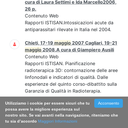
cura di Laura Settimi e Ida Marcello2006,
26 p.
Contenuto Web
Rapporti ISTISAN.Intossicazioni acute da
antiparassitari rilevate in Italia nel 2004.
Chieti, 17-19
maggio
2007 Cagliari, 19-21
maggio
2008.A cura di Giampiero Ausili
Contenuto Web
Rapporti ISTISAN. Pianificazione
radioterapica 3D: contornazione delle aree
linfonodali e indicatori di qualità. Dalle
esperienze del quinto corso-dibattito sulla
Garanzia di Qualità in Radioterapia.
Utilizziamo i cookie per essere sicuri che tu
Acconsento
Rapporto ISTISAN 21/14 - Italian Blood
possa avere la migliore esperienza sul
System 2020: activity data,
nostro sito. Se vai avanti nella navigazione, riteniamo che
haemovigilance and epidemiological
tu sia d’accordo
Maggiori Informazioni
surveillance. Liviana Catalano, Vanessa