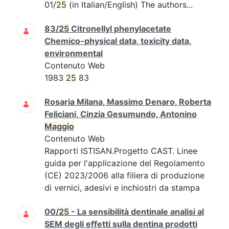
01/
25
(in Italian/English) The authors...
83/
25
Citronellyl phenylacetate
Chemico-physical data, toxicity data,
environmental
Contenuto Web
1983
25
83
Rosaria Milana, Massimo Denaro, Roberta
Feliciani, Cinzia Gesumundo, Antonino
Maggio
Contenuto Web
Rapporti ISTISAN.Progetto CAST. Linee
guida per l'applicazione del Regolamento
(CE) 2023/2006 alla filiera di produzione
di vernici, adesivi e inchiostri da stampa
00/
25
- La sensibilità dentinale analisi al
SEM degli effetti sulla dentina prodotti