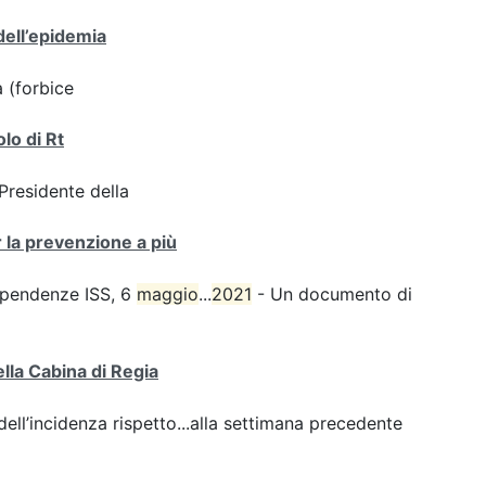
dell’epidemia
a (forbice
olo di Rt
 Presidente della
r la prevenzione a più
dipendenze ISS, 6
maggio
...
2021
- Un documento di
ella Cabina di Regia
ll’incidenza rispetto...alla settimana precedente