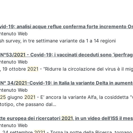
id-19: analisi acque reflue conferma forte incremento Omi
ntenuto Web
sh survey, in tre settimane variante da 1 a 14 regioni
 N°53/
2021
- Covid-19: i vaccinati deceduti sono ‘iperfragil
ntenuto Web
, 19 ottobre
2021
- “Ridurre la circolazione del virus è il m
 N° 34/
2021
-Covid-19: in Italia la variante Delta in aume
ntenuto Web
25
giugno
2021
- E’ ancora la variante Alfa, la cosiddetta “
totipo, che passano dal...
te europea dei ricercatori
2021
, in un video dell’ISS il m
ntenuto Web
, 24 settembre
2021
- Torna la notte della Ricerca, tornano 