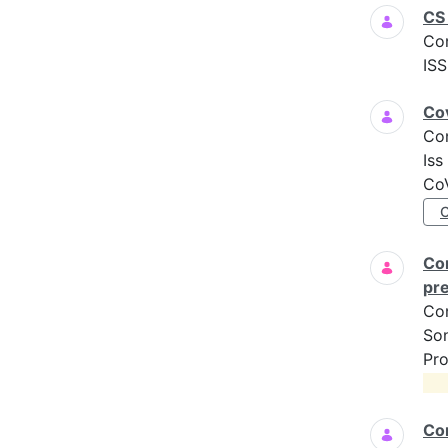
CS 
Co
ISS
Cov
Co
Iss
CoV
Com
pre
Co
Son
Pro
Com