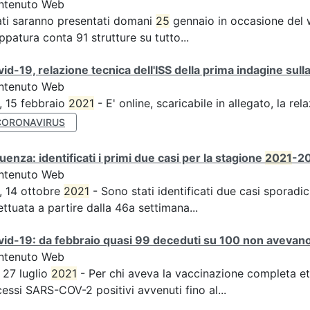
ntenuto Web
ati saranno presentati domani
25
gennaio in occasione del 
patura conta 91 strutture su tutto...
id-19, relazione tecnica dell'ISS della prima indagine sulla
ntenuto Web
, 15 febbraio
2021
- E' online, scaricabile in allegato, la rel
CORONAVIRUS
luenza: identificati i primi due casi per la stagione
2021
-20
ntenuto Web
, 14 ottobre
2021
- Sono stati identificati due casi sporadici
ettuata a partire dalla 46a settimana...
id-19: da febbraio quasi 99 deceduti su 100 non avevano 
ntenuto Web
, 27 luglio
2021
- Per chi aveva la vaccinazione completa et
essi SARS-COV-2 positivi avvenuti fino al...