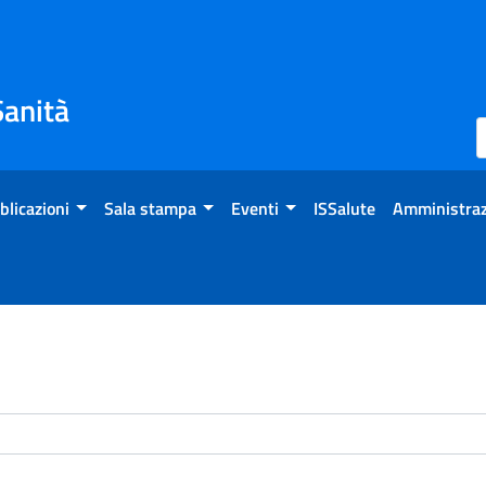
Sanità
blicazioni
Sala stampa
Eventi
ISSalute
Amministraz
enti