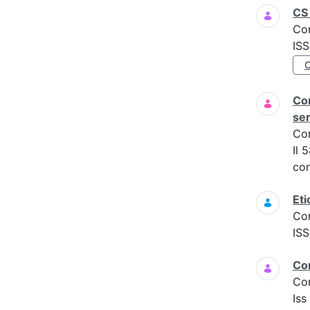
CS 
Co
IS
Com
ser
Co
Il 
con
Eti
Co
IS
Co
Co
Is