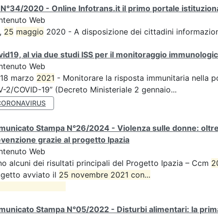
N°34/2020 - Online Infotrans.it il primo portale istituzi
ntenuto Web
,
25
maggio
2020 - A disposizione dei cittadini informazioni
id19, al via due studi ISS per il monitoraggio immunologico
ntenuto Web
 18 marzo
2021
- Monitorare la risposta immunitaria nella p
-2/COVID-19” (Decreto Ministeriale 2 gennaio...
CORONAVIRUS
unicato Stampa N°26/2024 - Violenza sulle donne: oltre d
venzione grazie al progetto Ipazia
ntenuto Web
o alcuni dei risultati principali del Progetto Ipazia – Ccm
2
getto avviato il
25 novembre 2021 con...

unicato Stampa N°05/2022 - Disturbi alimentari: la prima 