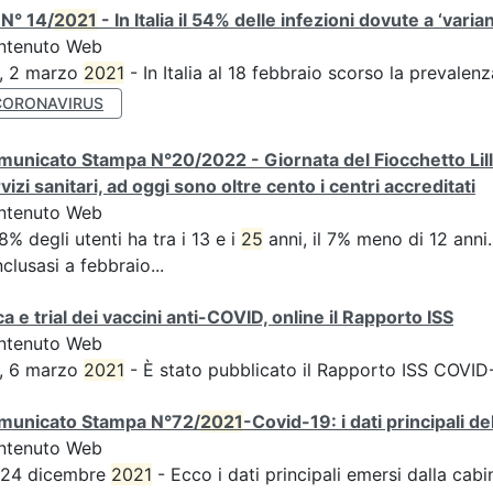
N° 14/
2021
- In Italia il 54% delle infezioni dovute a ‘varian
ntenuto Web
S, 2 marzo
2021
- In Italia al 18 febbraio scorso la prevalen
CORONAVIRUS
unicato Stampa N°20/2022 - Giornata del Fiocchetto Lilla 
vizi sanitari, ad oggi sono oltre cento i centri accreditati
ntenuto Web
58% degli utenti ha tra i 13 e i
25
anni, il 7% meno di 12 anni...
clusasi a febbraio...
ca e trial dei vaccini anti-COVID, online il Rapporto ISS
ntenuto Web
S, 6 marzo
2021
- È stato pubblicato il Rapporto ISS COVID-1
municato Stampa N°72/
2021
-Covid-19: i dati principali d
ntenuto Web
s 24 dicembre
2021
- Ecco i dati principali emersi dalla cabina