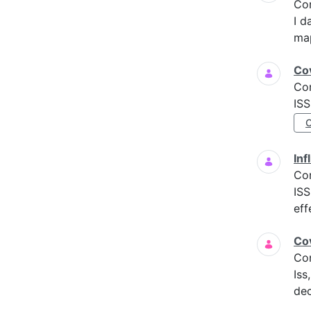
Co
I d
map
Cov
Co
ISS
Inf
Co
ISS
eff
Cov
Co
Iss
dec