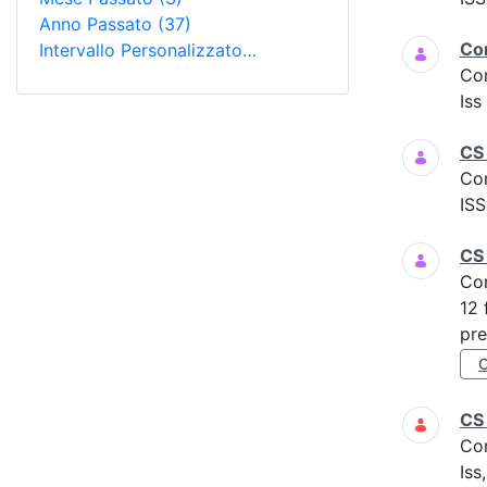
Anno Passato
(37)
Co
Intervallo Personalizzato…
Co
Is
CS 
Co
ISS
CS
Co
12 
pre
CS
Co
Iss