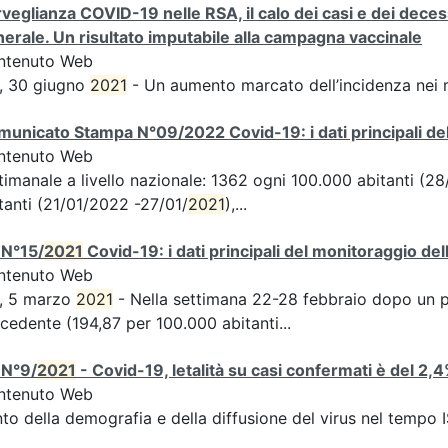
veglianza COVID-19 nelle RSA, il calo dei casi e dei deces
erale. Un risultato imputabile alla campagna vaccinale
ntenuto Web
, 30 giugno
2021
- Un aumento marcato dell’incidenza nei 
unicato Stampa N°09/2022 Covid-19: i dati principali del
ntenuto Web
timanale a livello nazionale: 1362 ogni 100.000 abitanti (
tanti (21/01/2022 -27/01/
2021
),...
 N°15/
2021
Covid-19: i dati principali del monitoraggio del
ntenuto Web
S, 5 marzo
2021
- Nella settimana 22-28 febbraio dopo un per
cedente (194,87 per 100.000 abitanti...
 N°9/
2021
- Covid-19, letalità su casi confermati è del 2,
ntenuto Web
to della demografia e della diffusione del virus nel tempo 