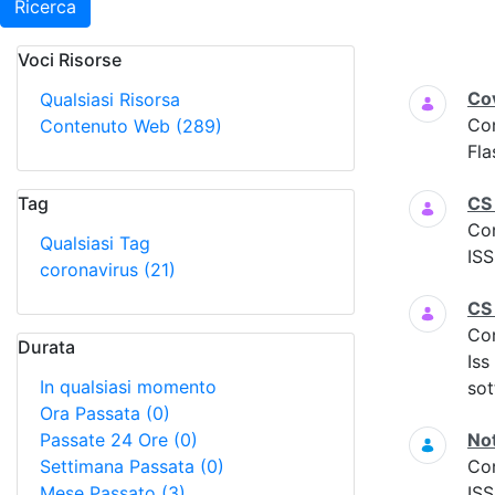
Ricerca
Voci Risorse
Ricerca
Cov
Qualsiasi Risorsa
Co
Contenuto Web
(289)
Fla
Tag
CS
Co
Qualsiasi Tag
ISS
coronavirus
(21)
CS
Co
Durata
Iss
In qualsiasi momento
sot
Ora Passata
(0)
Passate 24 Ore
(0)
Not
Settimana Passata
(0)
Co
Mese Passato
(3)
ISS