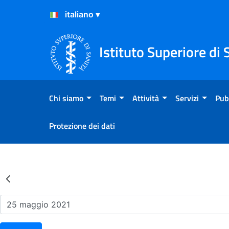
Salta al Contenuto
Salta al Footer
Istituto Superiore di 
Chi siamo
Temi
Attività
Servizi
Pub
Protezione dei dati
Risultati della Ricerca - Ev