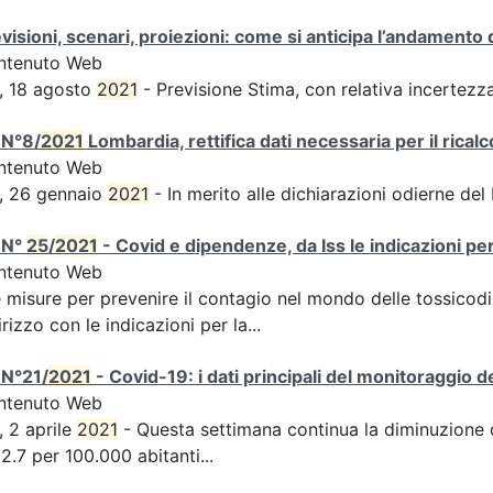
visioni, scenari, proiezioni: come si anticipa l’andamento 
ntenuto Web
, 18 agosto
2021
- Previsione Stima, con relativa incertezz
 N°8/
2021
Lombardia, rettifica dati necessaria per il ricalc
ntenuto Web
, 26 gennaio
2021
- In merito alle dichiarazioni odierne del
 N°
25
/
2021
- Covid e dipendenze, da Iss le indicazioni pe
ntenuto Web
e misure per prevenire il contagio nel mondo delle tossico
irizzo con le indicazioni per la...
 N°21/
2021
- Covid-19: i dati principali del monitoraggio d
ntenuto Web
, 2 aprile
2021
- Questa settimana continua la diminuzione de
2.7 per 100.000 abitanti...