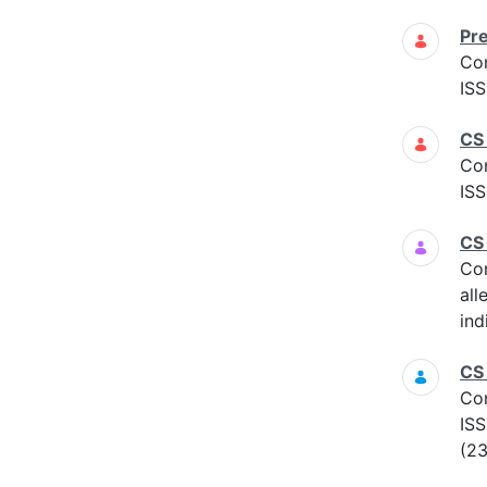
Pre
Co
ISS
CS
Co
ISS
CS
Co
all
ind
CS
Co
ISS
(23