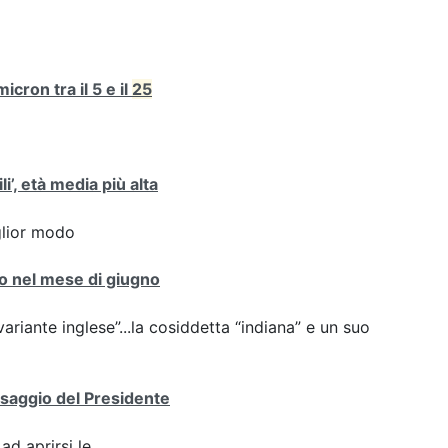
cron tra il 5 e il
25
i’, età media più alta
iglior modo
nto nel mese di giugno
variante inglese”...la cosiddetta “indiana” e un suo
essaggio del Presidente
ad aprirsi le