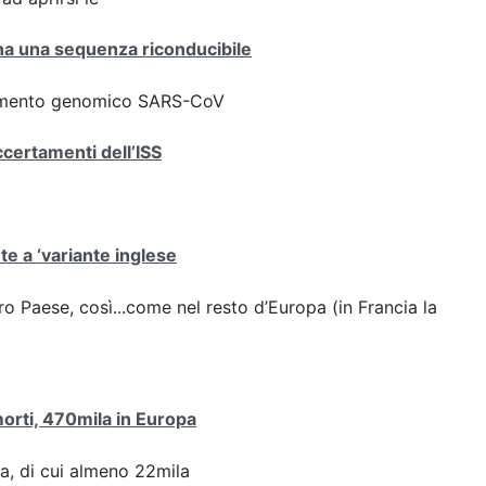
iana una sequenza riconducibile
ziamento genomico SARS-CoV
ccertamenti dell’ISS
ute a ‘variante inglese
stro Paese, così...come nel resto d’Europa (in Francia la
 morti, 470mila in Europa
pa, di cui almeno 22mila