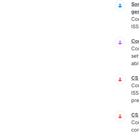
Sor
gen
Co
ISS
Com
Co
set
abi
CS
Co
IS
pre
CS
Co
con