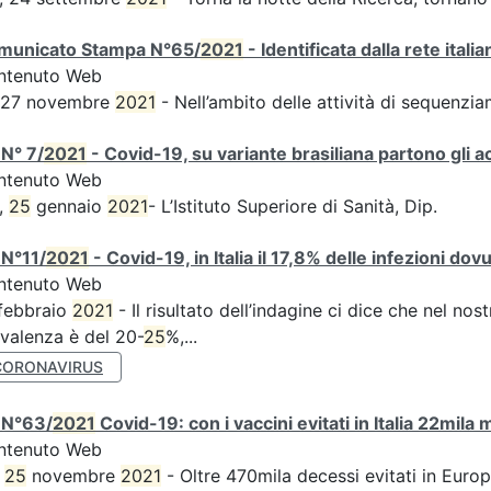
municato Stampa N°65/
2021
- Identificata dalla rete ital
ntenuto Web
s 27 novembre
2021
- Nell’ambito delle attività di sequen
N° 7/
2021
- Covid-19, su variante brasiliana partono gli a
ntenuto Web
,
25
gennaio
2021
- L’Istituto Superiore di Sanità, Dip.
 N°11/
2021
- Covid-19, in Italia il 17,8% delle infezioni dov
ntenuto Web
febbraio
2021
- Il risultato dell’indagine ci dice che nel no
valenza è del 20-
25
%,...
CORONAVIRUS
 N°63/
2021
Covid-19: con i vaccini evitati in Italia 22mila
ntenuto Web
,
25
novembre
2021
- Oltre 470mila decessi evitati in Euro