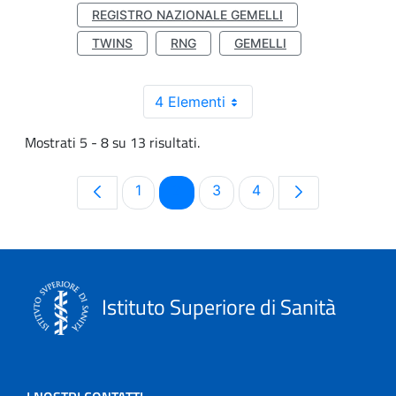
REGISTRO NAZIONALE GEMELLI
TWINS
RNG
GEMELLI
4 Elementi
Mostrati 5 - 8 su 13 risultati.
Pagina
Pagina
Pagina
Pagina
1
2
3
4
Istituto Superiore di Sanità