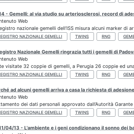
4 - Gemelli: al via studio su arteriosclerosi, record di ade
ntenuto Web
Registro nazionale gemelli dell’ISS misura alcuni marker di ar
REGISTRO NAZIONALE GEMELLI
TWINS
RNG
GEME
Registro Nazionale Gemelli ringrazia tutti i gemelli di Pado
ntenuto Web
te visitate 32 coppie di gemelli, a Perugia 26 coppie ed una 
REGISTRO NAZIONALE GEMELLI
TWINS
RNG
GEME
ché ad alcuni gemelli arriva a casa la richiesta di adesione
ntenuto Web
ttamento dei dati personali approvato dall’Autorità Garante
REGISTRO NAZIONALE GEMELLI
TWINS
RNG
GEME
1/04/13 - L'ambiente e i geni condizionano il sonno dei b