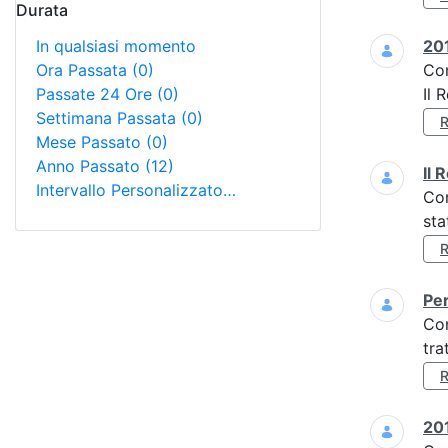
Durata
In qualsiasi momento
201
Ora Passata
(0)
Co
Passate 24 Ore
(0)
Il 
Settimana Passata
(0)
Mese Passato
(0)
Anno Passato
(12)
Il 
Intervallo Personalizzato…
Co
sta
Per
Co
tra
201