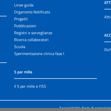
ATT
Linee guida
Organismo Notificato
Atti
Progetti
Pubblicazioni
Registri e sorveglianze
ACC
Ricerca collaboratori
Scuola
Dich
Sperimentazione clinica fase I
5 per mille
Il 5 per mille e l'ISS
Accessibilità: form di segnalaz