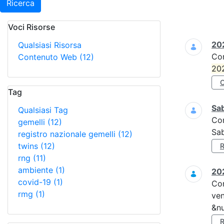
Ricerca
Voci Risorse
Ricerca
202
Qualsiasi Risorsa
Co
Contenuto Web
(12)
20
Tag
Sa
Qualsiasi Tag
Co
gemelli
(12)
Sa
registro nazionale gemelli
(12)
twins
(12)
rng
(11)
ambiente
(1)
202
covid-19
(1)
Co
rmg
(1)
ven
&nu