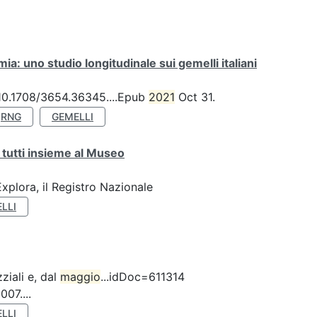
a: uno studio longitudinale sui gemelli italiani
: 10.1708/3654.36345....Epub
2021
Oct 31.
RNG
GEMELLI
 tutti insieme al Museo
plora, il Registro Nazionale
LLI
ziali e, dal
maggio
...idDoc=611314
07....
LLI