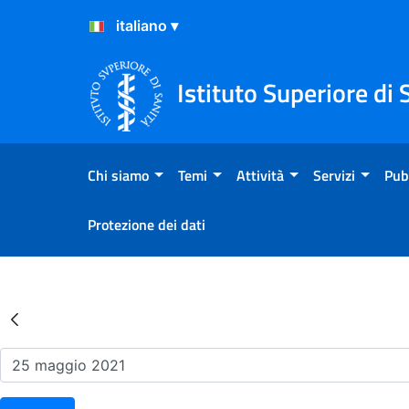
Salta al Contenuto
Salta al Footer
Istituto Superiore di 
Chi siamo
Temi
Attività
Servizi
Pub
Protezione dei dati
Risultati della Ricerca - Ev