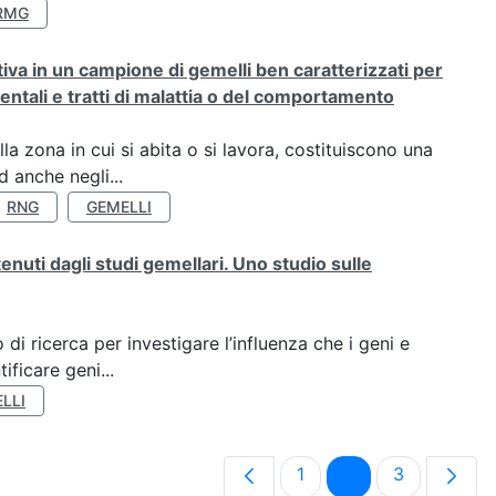
RMG
rativa in un campione di gemelli ben caratterizzati per
ientali e tratti di malattia o del comportamento
a zona in cui si abita o si lavora, costituiscono una
 anche negli...
RNG
GEMELLI
tenuti dagli studi gemellari. Uno studio sulle
di ricerca per investigare l’influenza che i geni e
ificare geni...
LLI
Pagina
Pagina
Pagina
1
2
3