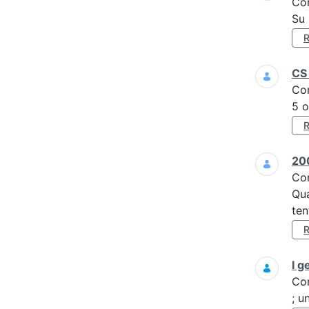
Co
Su 
CS 
Co
5 o
200
Co
Qua
ten
I g
Co
; u