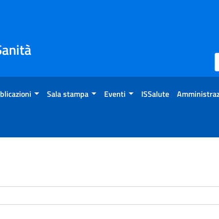
Sanità
blicazioni
Sala stampa
Eventi
ISSalute
Amministraz
enti