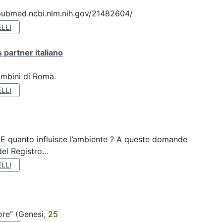
://pubmed.ncbi.nlm.nih.gov/21482604/
LLI
 partner italiano
ambini di Roma.
LLI
? E quanto influisce l’ambiente ? A queste domande
el Registro...
LLI
nore” (Genesi,
25