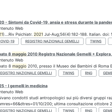
0 - Sintomi da Covid-19, ansia e stress durante la pandemi
ntenuto Web
21
)....Riv Psichiatr.
2021
Jul-Aug;56(4):182-188. Italian. doi
COVID-19
REGISTRO NAZIONALE GEMELLI
TWINS
bato 8
maggio
2010 Registro Nazionale Gemelli + Explora,
ntenuto Web
bato 8
maggio
2010, presso il Museo dei Bambini di Roma Ex
REGISTRO NAZIONALE GEMELLI
TWINS
RNG
GEME
5 - I gemelli in medicina
ntenuto Web
ivano condotti studi antropologici sui più diversi gruppi raz
mres=66&dtres=01/10/200; ultima consultazione ottobre 20
REGISTRO NAZIONALE GEMELLI
TWINS
RNG
GEME