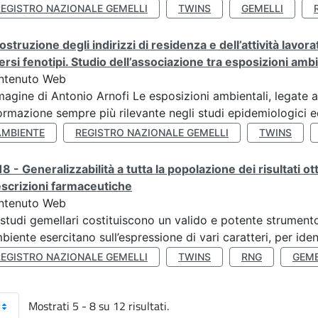
REGISTRO NAZIONALE GEMELLI
TWINS
GEMELLI
ostruzione degli indirizzi di residenza e dell’attività lavo
ersi fenotipi. Studio dell’associazione tra esposizioni amb
ntenuto Web
agine di Antonio Arnofi Le esposizioni ambientali, legate all
ormazione sempre più rilevante negli studi epidemiologici ed
AMBIENTE
REGISTRO NAZIONALE GEMELLI
TWINS
8 - Generalizzabilità a tutta la popolazione dei risultati ot
scrizioni farmaceutiche
ntenuto Web
 studi gemellari costituiscono un valido e potente strumento 
mbiente esercitano sull’espressione di vari caratteri, per ident
REGISTRO NAZIONALE GEMELLI
TWINS
RNG
GEME
Mostrati 5 - 8 su 12 risultati.