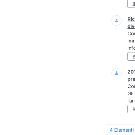
Ric
div
Co
Imm
inf
201
pre
Co
Gli
l’a
4 Elementi