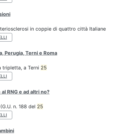
sioni
teriosclerosi in coppie di quattro città Italiane
LLI
va, Perugia, Terni e Roma
tripletta, a Terni
25
LLI
 al RNG e ad altri no?
 (G.U. n. 188 del
25
LLI
ambini