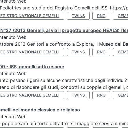
ntenuto Web
Pediatrics uno studio del Registro Gemelli dell'ISS: https
REGISTRO NAZIONALE GEMELLI
TWINS
RNG
GEME
N°27 /2013 Gemelli, al via il progetto europeo HEALS: l’Iss
ntenuto Web
ttobre 2013 Genitori a confronto a Explora, il Museo dei B
REGISTRO NAZIONALE GEMELLI
TWINS
RNG
GEME
9 - ISS, gemelli sotto esame
ntenuto Web
nto pesano i geni su alcune caratteristiche degli individui
tano di rispondere gli studi, condotti su coppie di gemelli, d
REGISTRO NAZIONALE GEMELLI
TWINS
RNG
GEME
emelli nel mondo classico e religioso
ntenuto Web
n popolo sarà più forte dell’altro e il maggiore servirà il mi