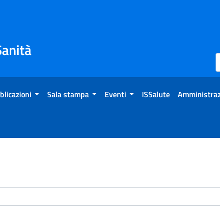
Sanità
blicazioni
Sala stampa
Eventi
ISSalute
Amministraz
enti