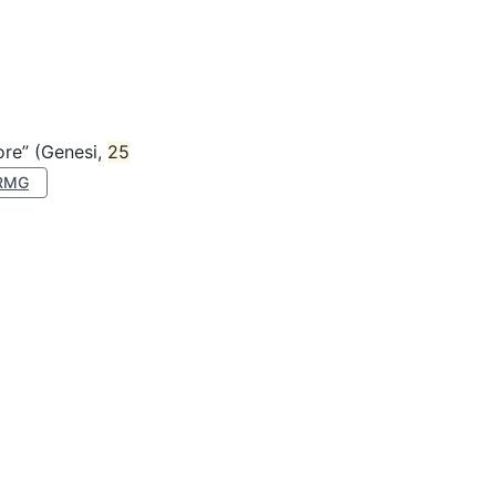
nore” (Genesi,
25
RMG