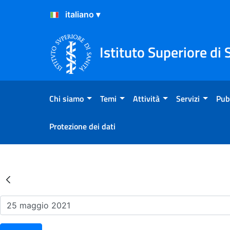
Salta al Contenuto
Salta al Footer
Istituto Superiore di 
Chi siamo
Temi
Attività
Servizi
Pub
Protezione dei dati
Risultati della Ricerca - Ev