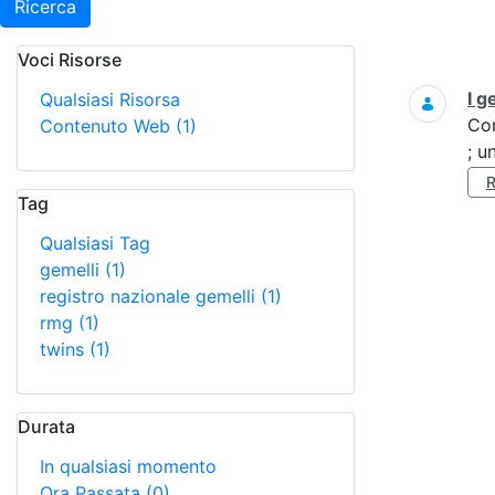
Ricerca
Voci Risorse
Ricerca
I g
Qualsiasi Risorsa
Co
Contenuto Web
(1)
; u
Tag
Qualsiasi Tag
gemelli
(1)
registro nazionale gemelli
(1)
rmg
(1)
twins
(1)
Durata
In qualsiasi momento
Ora Passata
(0)