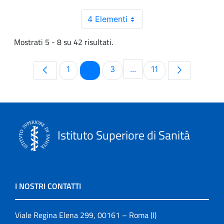
4 Elementi
Mostrati 5 - 8 su 42 risultati.
Pagina
Pagina
Pagina
Pagina
1
2
3
...
11
Pagine intermedie Use T
Istituto Superiore di Sanità
I NOSTRI CONTATTI
Viale Regina Elena 299, 00161 – Roma (I)