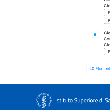
Gi
Gi
Co
Gi
40 Element
Istituto Superiore di S