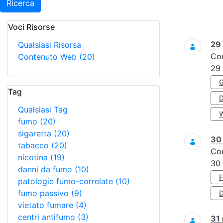
Ricerca
Voci Risorse
Ricerca
29
Qualsiasi Risorsa
Co
Contenuto Web
(20)
29
Tag
Qualsiasi Tag
fumo
(20)
sigaretta
(20)
3
tabacco
(20)
Co
nicotina
(19)
30
danni da fumo
(10)
patologie fumo-correlate
(10)
fumo passivo
(9)
D
vietato fumare
(4)
centri antifumo
(3)
31