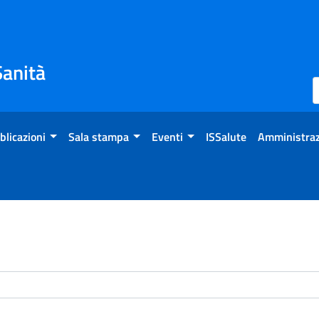
Sanità
blicazioni
Sala stampa
Eventi
ISSalute
Amministraz
enti