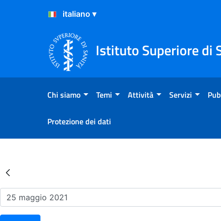
Salta al Contenuto
Salta al Footer
Istituto Superiore di 
Chi siamo
Temi
Attività
Servizi
Pub
Protezione dei dati
Risultati della Ricerca - Ev