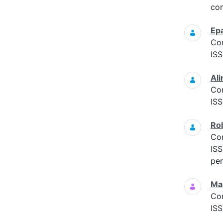
con
Epa
Co
ISS
Ali
Co
ISS
Rob
Co
ISS
per
Mas
Co
ISS