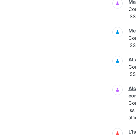
Mal
Co
ISS
Med
Co
ISS
Al 
Co
ISS
Alc
cor
Co
Iss
alco
L’I