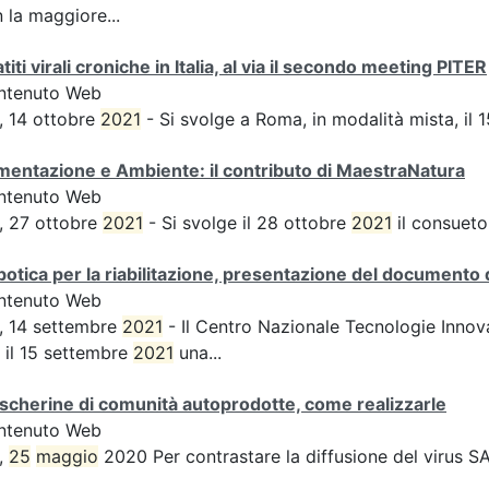
 la maggiore...
titi virali croniche in Italia, al via il secondo meeting PITER
ntenuto Web
, 14 ottobre
2021
- Si svolge a Roma, in modalità mista, il 
mentazione e Ambiente: il contributo di MaestraNatura
ntenuto Web
, 27 ottobre
2021
- Si svolge il 28 ottobre
2021
il consueto
otica per la riabilitazione, presentazione del documento
ntenuto Web
, 14 settembre
2021
- Il Centro Nazionale Tecnologie Innova
 il 15 settembre
2021
una...
cherine di comunità autoprodotte, come realizzarle
ntenuto Web
,
25
maggio
2020 Per contrastare la diffusione del virus