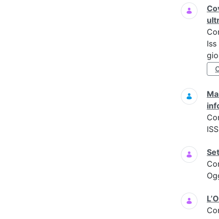
Cov
ult
Co
Iss
gio
Mal
inf
Co
ISS
Set
Co
Og
L’O
Co