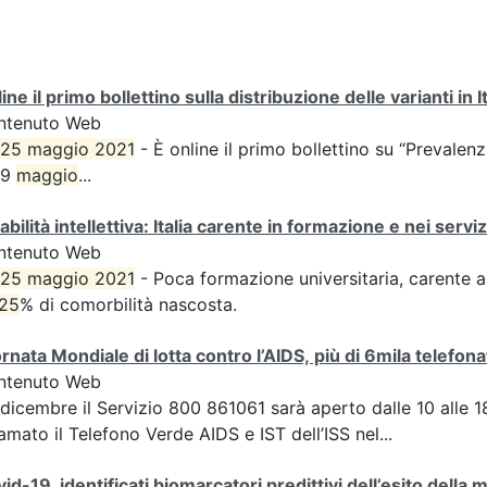
ine il primo bollettino sulla distribuzione delle varianti in It
ntenuto Web
25 maggio 2021
- È online il primo bollettino su “Prevale
19
maggio
...
abilità intellettiva: Italia carente in formazione e nei serviz
ntenuto Web
25 maggio 2021
- Poca formazione universitaria, carente a
25
% di comorbilità nascosta.
rnata Mondiale di lotta contro l’AIDS, più di 6mila telefon
ntenuto Web
1 dicembre il Servizio 800 861061 sarà aperto dalle 10 all
amato il Telefono Verde AIDS e IST dell’ISS nel...
id-19, identificati biomarcatori predittivi dell’esito della 