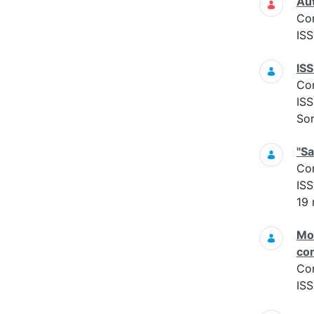
Aut
Co
ISS
ISS
Co
ISS
Sor
"Sa
Co
ISS
19 
Mon
con
Co
ISS