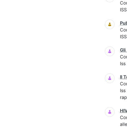
Co
ISS
Pub
Co
IS
Gli
Co
Iss
Il 
Co
Iss
rap
HIV
Co
all