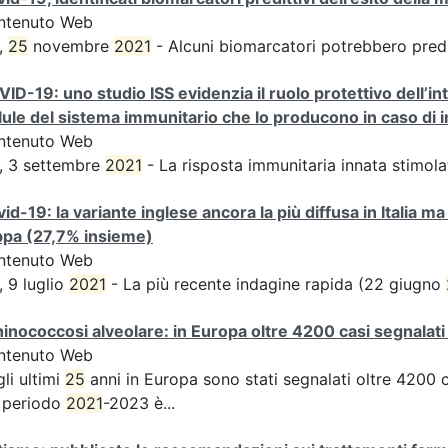
ntenuto Web
,
25
novembre
2021
- Alcuni biomarcatori potrebbero predir
ID-19: uno studio ISS evidenzia il ruolo protettivo dell’int
lule del sistema immunitario che lo producono in caso di 
ntenuto Web
, 3 settembre
2021
- La risposta immunitaria innata stimolat
id-19: la variante inglese ancora la più diffusa in Italia ma
ppa (27,7% insieme)
ntenuto Web
, 9 luglio
2021
- La più recente indagine rapida (22 giugno
inococcosi alveolare: in Europa oltre 4200 casi segnalati 
ntenuto Web
li ultimi
25
anni in Europa sono stati segnalati oltre 4200 c
 periodo
2021
-2023 è...