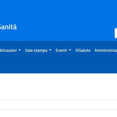
Sanità
blicazioni
Sala stampa
Eventi
ISSalute
Amministraz
enti