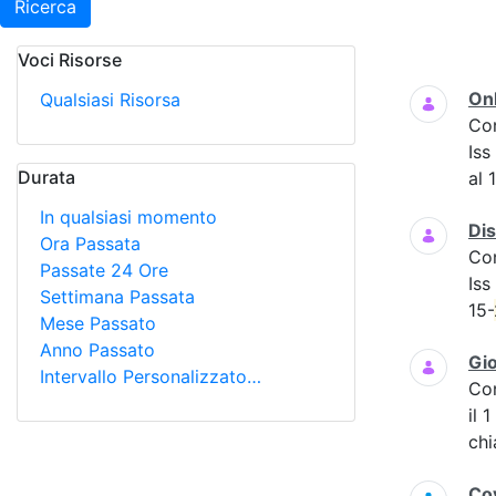
Ricerca
Voci Risorse
Ricerca
Onl
Qualsiasi Risorsa
Co
Iss
Durata
al 
In qualsiasi momento
Dis
Ora Passata
Co
Passate 24 Ore
Iss
Settimana Passata
15-
Mese Passato
Anno Passato
Gio
Intervallo Personalizzato…
Co
il 
chi
Cov