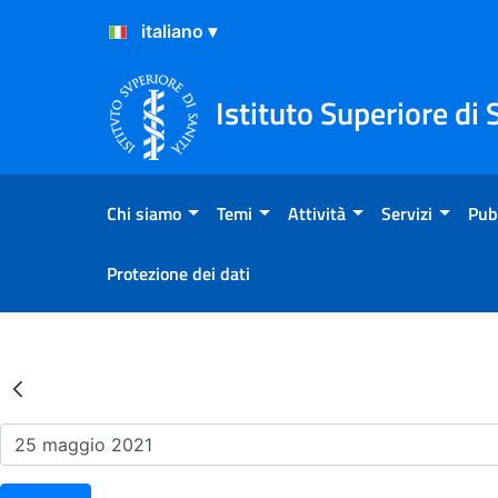
Salta al Contenuto
Salta al Footer
Istituto Superiore di 
Chi siamo
Temi
Attività
Servizi
Pub
Protezione dei dati
Risultati della Ricerca - Ev