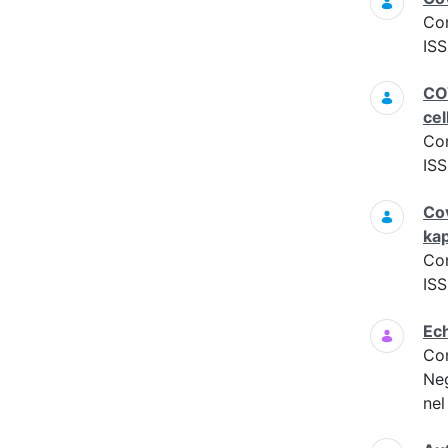
Co
ISS
COV
cel
Co
ISS
Cov
ka
Co
ISS
Ech
Co
Neg
nel