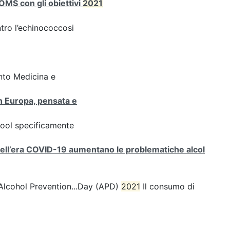
’OMS con gli obiettivi
2021
ntro l’echinococcosi
nto Medicina e
 in Europa, pensata e
hool specificamente
i. Nell’era COVID-19 aumentano le problematiche alcol
ll’Alcohol Prevention...Day (APD)
2021
Il consumo di