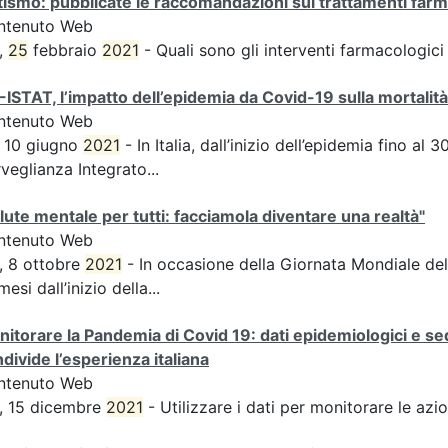
ismo: pubblicate le raccomandazioni sui trattamenti farm
ntenuto Web
,
25
febbraio
2021
- Quali sono gli interventi farmacologici 
-ISTAT, l’impatto dell’epidemia da Covid-19 sulla mortalit
ntenuto Web
 10 giugno
2021
- In Italia, dall’inizio dell’epidemia fino al 30
veglianza Integrato...
lute mentale per tutti: facciamola diventare una realtà"
ntenuto Web
, 8 ottobre
2021
- In occasione della Giornata Mondiale dell
mesi dall’inizio della...
itorare la Pandemia di Covid 19: dati epidemiologici e se
divide l’esperienza italiana
ntenuto Web
, 15 dicembre
2021
- Utilizzare i dati per monitorare le azi