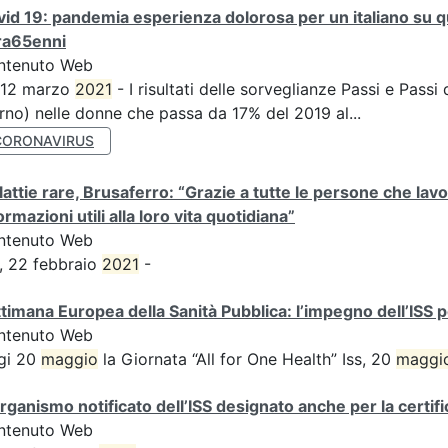
id 19: pandemia esperienza dolorosa per un italiano su qu
ra65enni
ntenuto Web
 12 marzo
2021
- I risultati delle sorveglianze Passi e Passi 
rno) nelle donne che passa da 17% del 2019 al...
CORONAVIRUS
attie rare, Brusaferro: “Grazie a tutte le persone che lavo
ormazioni utili alla loro vita quotidiana”
ntenuto Web
, 22 febbraio
2021
-
timana Europea della Sanità Pubblica: l’impegno dell’ISS pe
ntenuto Web
gi 20
maggio
la Giornata “All for One Health” Iss, 20
maggi
rganismo notificato dell’ISS designato anche per la certif
ntenuto Web