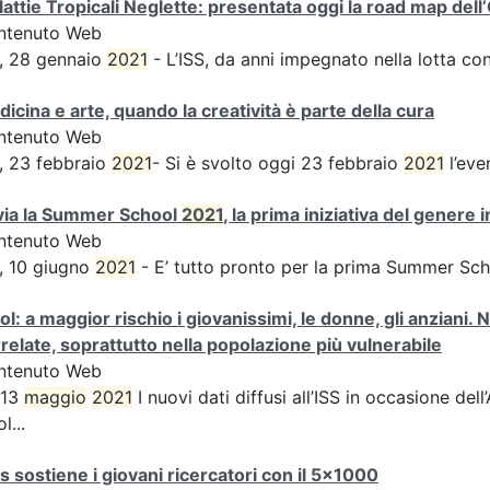
attie Tropicali Neglette: presentata oggi la road map dell
ntenuto Web
, 28 gennaio
2021
- L’ISS, da anni impegnato nella lotta co
icina e arte, quando la creatività è parte della cura
ntenuto Web
, 23 febbraio
2021
- Si è svolto oggi 23 febbraio
2021
l’eve
via la Summer School
2021
, la prima iniziativa del genere
ntenuto Web
, 10 giugno
2021
- E’ tutto pronto per la prima Summer Sc
ol: a maggior rischio i giovanissimi, le donne, gli anzian
relate, soprattutto nella popolazione più vulnerabile
ntenuto Web
 13
maggio
2021
I nuovi dati diffusi all’ISS in occasione de
l...
ss sostiene i giovani ricercatori con il 5x1000