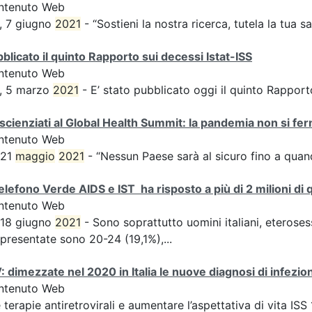
ntenuto Web
, 7 giugno
2021
- “Sostieni la nostra ricerca, tutela la tua sa
blicato il quinto Rapporto sui decessi Istat-ISS
ntenuto Web
S, 5 marzo
2021
- E’ stato pubblicato oggi il quinto Rappo
 scienziati al Global Health Summit: la pandemia non si f
ntenuto Web
 21
maggio
2021
- “Nessun Paese sarà al sicuro fino a quand
Telefono Verde AIDS e IST ha risposto a più di 2 milioni di qu
ntenuto Web
 18 giugno
2021
- Sono soprattutto uomini italiani, eteroses
presentate sono 20-24 (19,1%),...
: dimezzate nel 2020 in Italia le nuove diagnosi di infez
ntenuto Web
e terapie antiretrovirali e aumentare l’aspettativa di vita I