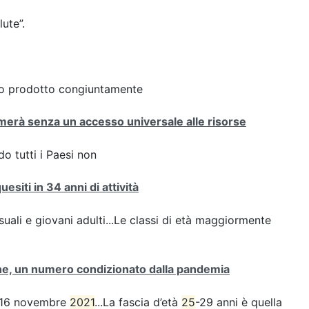
lute”.
rto prodotto congiuntamente
ermerà senza un accesso universale alle risorse
o tutti i Paesi non
esiti in 34 anni di attività
suali e giovani adulti...Le classi di età maggiormente
ione, un numero condizionato dalla pandemia
SS 16 novembre
2021
...La fascia d’età
25
-29 anni è quella