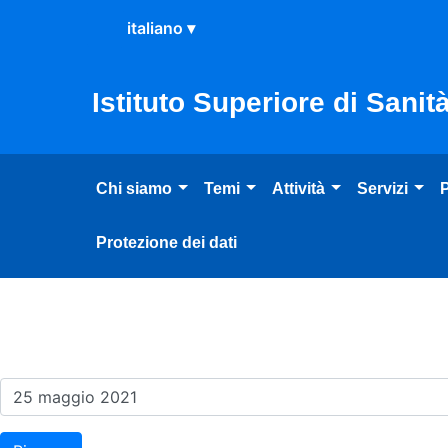
Salta al Contenuto
Salta al Footer
Istituto Superiore di Sanit
Chi siamo
Temi
Attività
Servizi
P
Protezione dei dati
Risultati della Ricerca - E