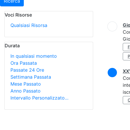
Ricerca
Voci Risorse
Ricerca
Gi
Qualsiasi Risorsa
Co
Gi
Durata
In qualsiasi momento
Ora Passata
Passate 24 Ore
XXV
Settimana Passata
Co
Mese Passato
int
Anno Passato
isc
Intervallo Personalizzato…