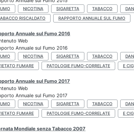
pporto Annuale sul Fumo 2015
FUMO
NICOTINA
SIGARETTA
TABACCO
DAN
TABACCO RISCALDATO
RAPPORTO ANNUALE SUL FUMO
pporto Annuale sul Fumo 2016
ntenuto Web
pporto Annuale sul Fumo 2016
FUMO
NICOTINA
SIGARETTA
TABACCO
DAN
VIETATO FUMARE
PATOLOGIE FUMO-CORRELATE
E CIG
pporto Annuale sul Fumo 2017
ntenuto Web
porto Annuale sul Fumo 2017
FUMO
NICOTINA
SIGARETTA
TABACCO
DAN
VIETATO FUMARE
PATOLOGIE FUMO-CORRELATE
E CIG
ornata Mondiale senza Tabacco 2007