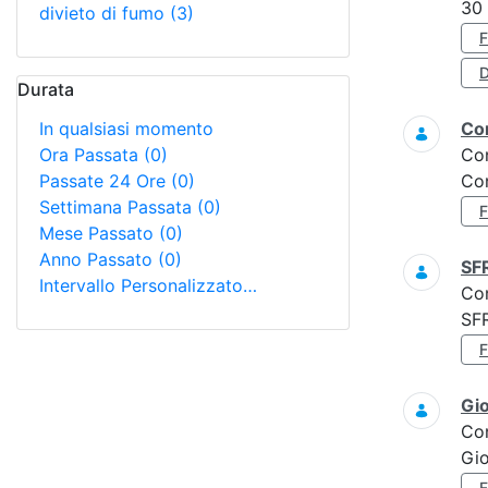
30
divieto di fumo
(3)
D
Durata
In qualsiasi momento
Con
Ora Passata
(0)
Co
Passate 24 Ore
(0)
Con
Settimana Passata
(0)
Mese Passato
(0)
Anno Passato
(0)
SF
Intervallo Personalizzato…
Co
SF
Gi
Co
Gio