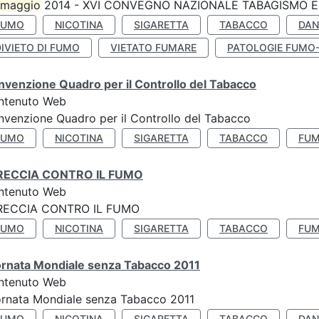
maggio
2014 - XVI CONVEGNO NAZIONALE TABAGISMO E 
FUMO
NICOTINA
SIGARETTA
TABACCO
DAN
IVIETO DI FUMO
VIETATO FUMARE
PATOLOGIE FUMO
venzione Quadro per il Controllo del Tabacco
ntenuto Web
venzione Quadro per il Controllo del Tabacco
FUMO
NICOTINA
SIGARETTA
TABACCO
FUM
RECCIA CONTRO IL FUMO
ntenuto Web
RECCIA CONTRO IL FUMO
FUMO
NICOTINA
SIGARETTA
TABACCO
FUM
ornata Mondiale senza Tabacco 2011
ntenuto Web
rnata Mondiale senza Tabacco 2011
FUMO
NICOTINA
SIGARETTA
TABACCO
DAN