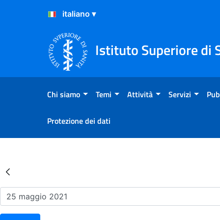
Salta al Contenuto
Salta al Footer
Istituto Superiore di 
Chi siamo
Temi
Attività
Servizi
Pub
Protezione dei dati
Risultati della Ricerca - Ev