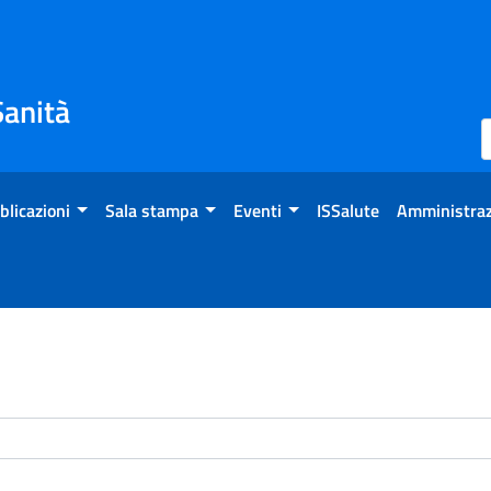
Sanità
blicazioni
Sala stampa
Eventi
ISSalute
Amministraz
enti