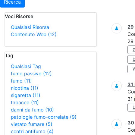
Ricerca
Voci Risorse
Ricerca
29
Qualsiasi Risorsa
Co
Contenuto Web
(12)
29
Tag
Qualsiasi Tag
fumo passivo
(12)
fumo
(11)
31
nicotina
(11)
Co
sigaretta
(11)
31
tabacco
(11)
danni da fumo
(10)
patologie fumo-correlate
(9)
3
vietato fumare
(5)
Co
centri antifumo
(4)