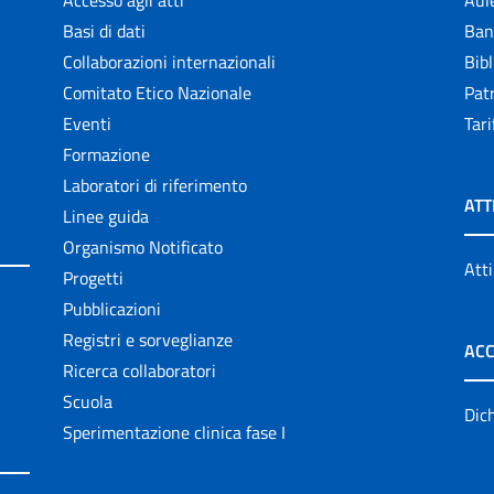
Accesso agli atti
Aul
Basi di dati
Ban
Collaborazioni internazionali
Bibl
Comitato Etico Nazionale
Patr
Eventi
Tari
Formazione
Laboratori di riferimento
ATT
Linee guida
Organismo Notificato
Atti
Progetti
Pubblicazioni
Registri e sorveglianze
ACC
Ricerca collaboratori
Scuola
Dich
Sperimentazione clinica fase I