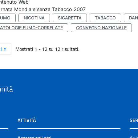
ntenuto Web
ornata Mondiale senza Tabacco 2007
FUMO
NICOTINA
SIGARETTA
TABACCO
DAN
PATOLOGIE FUMO-CORRELATE
CONVEGNO NAZIONALE
Mostrati 1 - 12 su 12 risultati.
i
anità
ATTIVITÀ
SER