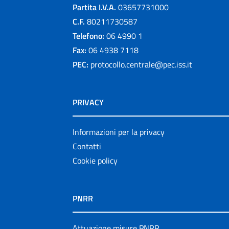
Partita I.V.A.
03657731000
C.F.
80211730587
Telefono:
06 4990 1
Fax:
06 4938 7118
PEC:
protocollo.centrale@pec.iss.it
PRIVACY
Informazioni per la privacy
Contatti
Cookie policy
PNRR
Attuazione misure PNRR