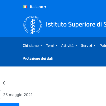
Salta al Contenuto
Salta al Footer
Istituto Superiore di 
Chi siamo
Temi
Attività
Servizi
Pub
Protezione dei dati
Risultati della Ricerca - Ev