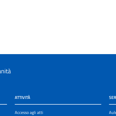
anità
ATTIVITÀ
SER
Accesso agli atti
Aul