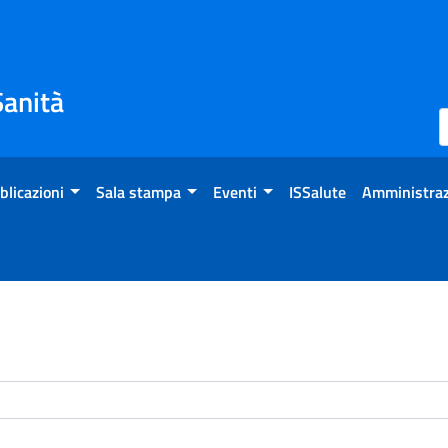
Sanità
blicazioni
Sala stampa
Eventi
ISSalute
Amministraz
enti