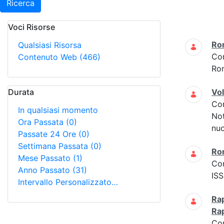
Ricerca
Voci Risorse
Ricerca
Ro
Qualsiasi Risorsa
Co
Contenuto Web
(466)
Ro
Durata
Vo
Co
In qualsiasi momento
Not
Ora Passata
(0)
nuo
Passate 24 Ore
(0)
Settimana Passata
(0)
Ro
Mese Passato
(1)
Co
Anno Passato
(31)
ISS
Intervallo Personalizzato…
Rap
Ra
Co