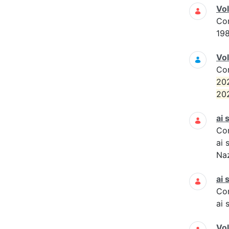
Vo
Co
19
Vol
Co
20
20
ai 
Co
ai 
Naz
ai 
Co
ai 
Vo