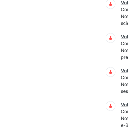
Vo
Co
Not
sci
Vo
Co
Not
pre
Vo
Co
Not
ses
Vo
Co
Not
e-B