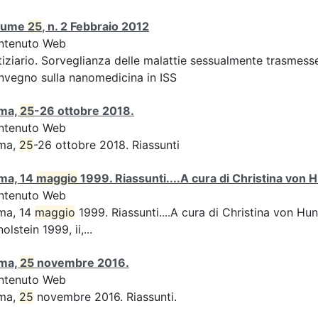
lume
25
, n. 2 Febbraio 2012
ntenuto Web
iziario. Sorveglianza delle malattie sessualmente trasmesse:
vegno sulla nanomedicina in ISS
ma,
25
-26 ottobre 2018.
ntenuto Web
ma,
25
-26 ottobre 2018. Riassunti
ma, 14
maggio
1999. Riassunti....A cura di Christina von H
ntenuto Web
ma, 14
maggio
1999. Riassunti....A cura di Christina von Hun
olstein 1999, ii,...
ma,
25
novembre 2016.
ntenuto Web
ma,
25
novembre 2016. Riassunti.