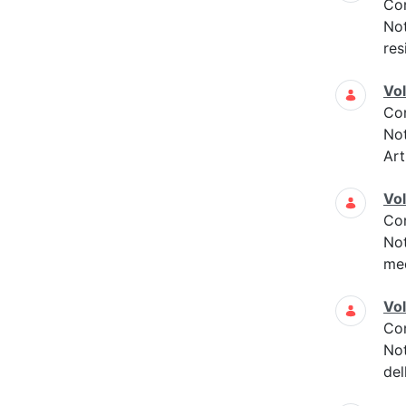
Co
Not
res
Vo
Co
Not
Art
Vo
Co
Not
med
Vo
Co
Not
del