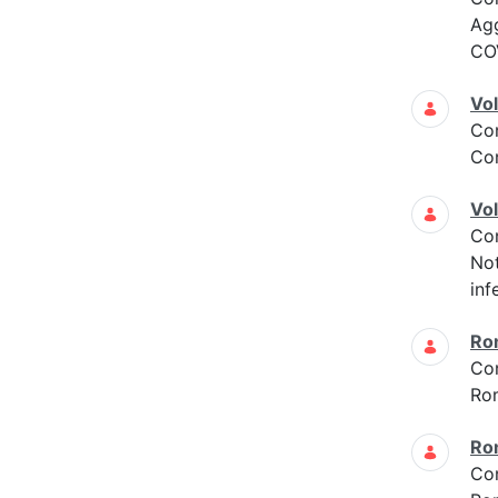
Ag
COV
Vol
Co
Con
Vol
Co
Not
inf
Ro
Co
Ro
Ro
Co