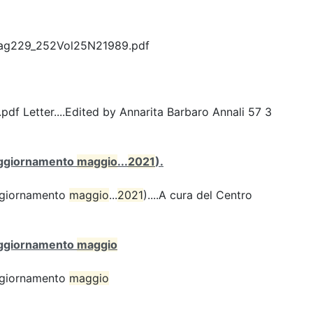
Pag229_252Vol25N21989.pdf
Letter....Edited by Annarita Barbaro Annali 57 3
 (aggiornamento
maggio
...
2021
).
(aggiornamento
maggio
...
2021
)....A cura del Centro
 (aggiornamento
maggio
(aggiornamento
maggio