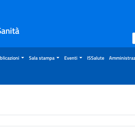
Sanità
blicazioni
Sala stampa
Eventi
ISSalute
Amministraz
enti