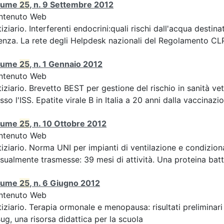
lume
25
, n. 9 Settembre 2012
ntenuto Web
iziario. Interferenti endocrini:quali rischi dall'acqua des
enza. La rete degli Helpdesk nazionali del Regolamento CLP 
lume
25
, n. 1 Gennaio 2012
ntenuto Web
iziario. Brevetto BEST per gestione del rischio in sanità ve
sso l'ISS. Epatite virale B in Italia a 20 anni dalla vaccinazion
lume
25
, n. 10 Ottobre 2012
ntenuto Web
iziario. Norma UNI per impianti di ventilazione e condizion
sualmente trasmesse: 39 mesi di attività. Una proteina batte
lume
25
, n. 6 Giugno 2012
ntenuto Web
iziario. Terapia ormonale e menopausa: risultati preliminari
ug, una risorsa didattica per la scuola