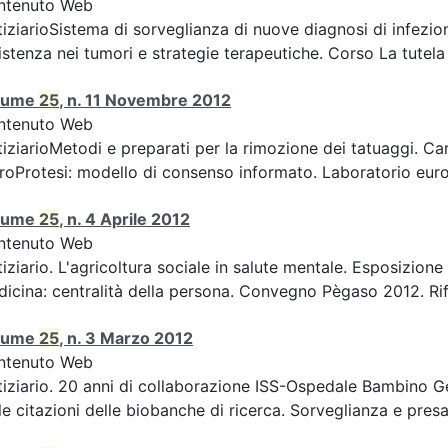
ntenuto Web
iziarioSistema di sorveglianza di nuove diagnosi di infezion
istenza nei tumori e strategie terapeutiche. Corso La tutela d
lume
25
, n. 11 Novembre 2012
ntenuto Web
iziarioMetodi e preparati per la rimozione dei tatuaggi. Car
roProtesi: modello di consenso informato. Laboratorio europ
lume
25
, n. 4 Aprile 2012
ntenuto Web
iziario. L'agricoltura sociale in salute mentale. Esposizion
icina: centralità della persona. Convegno Pègaso 2012. Rifle
lume
25
, n. 3 Marzo 2012
ntenuto Web
iziario. 20 anni di collaborazione ISS-Ospedale Bambino Ge
le citazioni delle biobanche di ricerca. Sorveglianza e presa 