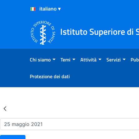
Salta al Contenuto
Salta al Footer
Istituto Superiore di 
Chi siamo
Temi
Attività
Servizi
Pub
Protezione dei dati
Risultati della Ricerca - Ev