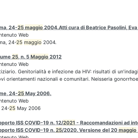
ma, 24-
25
maggio
2004.Atti cura di Beatrice Pasolini, Ev
ntenuto Web
ma, 24-
25
maggio
2004.
lume
25
, n. 5
Maggio
2012
ntenuto Web
iziario. Genitorialità e infezione da HIV: risultati di un'indag
vi orientamenti nazionali e comunitari. Neisseria gonorrhoe
me, 24-
25
May 2006.
ntenuto Web
 24-
25
May 2006
porto ISS COVID-19 n. 12/
2021
- Raccomandazioni ad inte
pporto ISS COVID-19 n.
25
/2020. Versione del 20
maggio
ntenuto Web